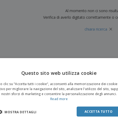
Valigie e zaini
Etichette per Stampanti
Libr
Al momento non ci sono risult
Verifica di averlo digitato correttamente o c
×
chiara ricerca
Questo sito web utilizza cookie
 clic su "Accetta tutti i cookie", acconsenti alla memorizzazione dei cookie
ivo per migliorare la navigazione del sito, analizzare l'utilizzo del sito, sup
nostri sforzi di marketing e consentire la personalizzazione degli annunci.
Read more
ACCETTA TUTTO
MOSTRA DETTAGLI