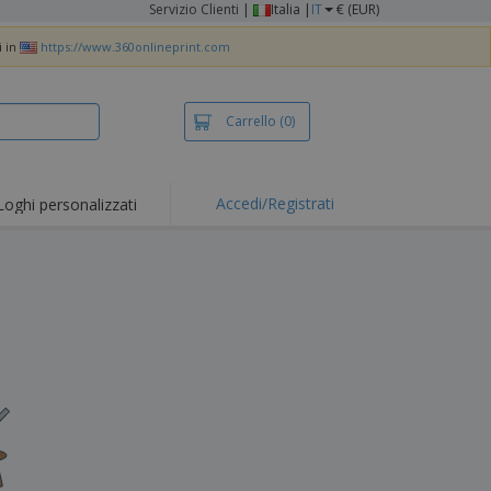
Servizio Clienti
|
Italia |
IT
€ (EUR)
i in
https://www.360onlineprint.com
Carrello
(0)
Accedi/Registrati
Loghi personalizzati
erte e
mozioni
iette e polo
otti Ricamati
vità all'aria aperta
rtworking
ole per Spedizioni
li personalizzati
otti ecologici