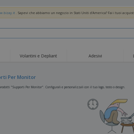
w.bizay.it
. Sapevi che abbiamo un negozio in Stati Uniti d'America? Fai i tuoi acquist
Volantini e Depliant
Adesivi
Off
Tendenze
Nuovi Prodotti
pro
Bandiere, Standardo e
rti Per Monitor
Roll-Up
Magl
Guidoni
Attrezzature e
Roll-up
Prod
rodotti "Supporti Per Monitor". Configurali e personalizzali con il tuo logo, testo o design.
forniture per servizi di
ristorazione
Consegna domicilio e
Usa e getta
Atti
takeaway
Adesivi, vinili e poster
Orologi da polso
Sma
Felpe con cappuccio
Coppe e Trofei
Scat
Espositori
Medaglie
Rega
Poster
Cibo e Caramelle
Prod