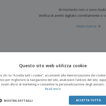
Valigie e zaini
Etichette per Stampanti
Libr
Al momento non ci sono risult
Verifica di averlo digitato correttamente o c
×
chiara ricerca
Questo sito web utilizza cookie
 clic su "Accetta tutti i cookie", acconsenti alla memorizzazione dei cookie
ivo per migliorare la navigazione del sito, analizzare l'utilizzo del sito, sup
nostri sforzi di marketing e consentire la personalizzazione degli annunci.
Read more
ACCETTA TUTTO
MOSTRA DETTAGLI