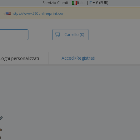
Servizio Clienti
|
Italia |
IT
€ (EUR)
i in
https://www.360onlineprint.com
Carrello
(0)
Accedi/Registrati
Loghi personalizzati
erte e
mozioni
iette e polo
otti Ricamati
vità all'aria aperta
rtworking
ole per Spedizioni
li personalizzati
otti ecologici