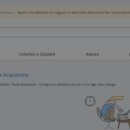
w.bizay.it
. Sapevi che abbiamo un negozio in Stati Uniti d'America? Fai i tuoi acquist
Volantini e Depliant
Adesivi
Off
Tendenze
Nuovi Prodotti
pro
Bandiere, Standardo e
e Acquatiche
Roll-Up
Magl
Guidoni
Attrezzature e
Roll-up
Prod
rodotti "Tavole Acquatiche". Configurali e personalizzali con il tuo logo, testo o design.
forniture per servizi di
ristorazione
Consegna domicilio e
Usa e getta
Atti
takeaway
Adesivi, vinili e poster
Orologi da polso
Sma
Felpe con cappuccio
Coppe e Trofei
Scat
Espositori
Medaglie
Rega
Poster
Cibo e Caramelle
Prod