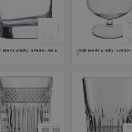
Valigie e zaini
Etichette per Stampanti
Libr
hiere da whisky in vetro - Aiala
Bicchiere da whisky in vetro -