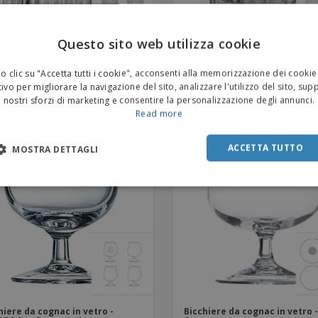
Questo sito web utilizza cookie
hiere da whisky in vetro -
Bicchiere da whisky in vetro -
EY™ - Radiant
Cheers
 clic su "Accetta tutti i cookie", acconsenti alla memorizzazione dei cookie
ivo per migliorare la navigazione del sito, analizzare l'utilizzo del sito, sup
nostri sforzi di marketing e consentire la personalizzazione degli annunci.
Read more
ACCETTA TUTTO
MOSTRA DETTAGLI
hiere da cognac in vetro -
Bicchiere da cognac in vetro 