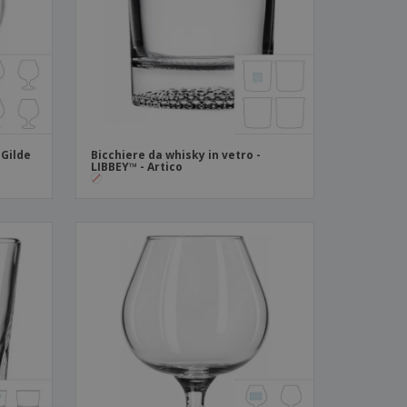
i e cataloghi
 Gilde
Bicchiere da whisky in vetro -
LIBBEY™ - Artico