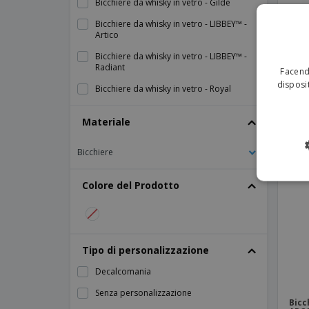
Bicchiere da whisky in vetro - Gilde
Bicchiere da whisky in vetro - LIBBEY™ -
Artico
Bicc
Bicchiere da whisky in vetro - LIBBEY™ -
LIBB
Radiant
Facendo
disposit
Bicchiere da whisky in vetro - Royal
Materiale
Bicchiere
Colore del Prodotto
Tipo di personalizzazione
Decalcomania
Senza personalizzazione
Bicc