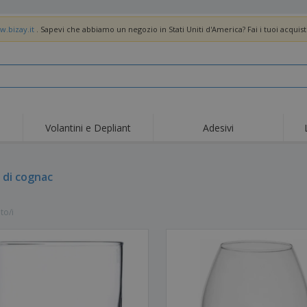
w.bizay.it
. Sapevi che abbiamo un negozio in Stati Uniti d'America? Fai i tuoi acquist
Volantini e Depliant
Adesivi
Off
Tendenze
Nuovi Prodotti
pro
Bandiere, Standardo e
 di cognac
Roll-Up
Magl
Guidoni
Attrezzature e
Roll-up
Prod
forniture per servizi di
to/i
ristorazione
Consegna domicilio e
Usa e getta
Atti
takeaway
Adesivi, vinili e poster
Orologi da polso
Sma
Felpe con cappuccio
Coppe e Trofei
Scat
Espositori
Medaglie
Rega
Poster
Cibo e Caramelle
Prod