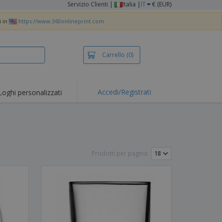
Servizio Clienti
|
Italia |
IT
€ (EUR)
i in
https://www.360onlineprint.com
Carrello
(0)
Accedi/Registrati
Loghi personalizzati
erte e
mozioni
iette e polo
otti Ricamati
Prodotti per pagina:
vità all'aria aperta
rtworking
ole per Spedizioni
li personalizzati
otti ecologici