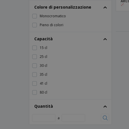
ARC
Colore di personalizzazione
Monocromatico
Pieno di colori
Capacità
15 cl
25 cl
30 cl
35 cl
41 cl
80 cl
Quantità
a