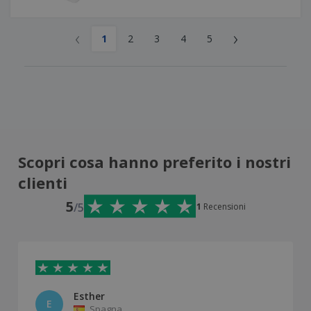
‹
›
1
2
3
4
5
Scopri cosa hanno preferito i nostri
clienti
5
/5
1
Recensioni
Esther
E
Spagna