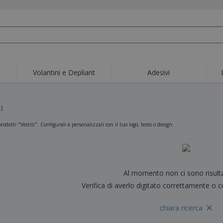
Volantini e Depliant
Adesivi
Off
Tendenze
Nuovi Prodotti
pro
Bandiere, Standardo e
i
Roll-Up
Magl
Guidoni
Attrezzature e
Roll-up
Prod
rodotti "Vestiti". Configurali e personalizzali con il tuo logo, testo o design.
forniture per servizi di
ristorazione
Consegna domicilio e
Usa e getta
Atti
takeaway
Adesivi, vinili e poster
Orologi da polso
Sma
Felpe con cappuccio
Coppe e Trofei
Scat
Al momento non ci sono risult
Espositori
Medaglie
Rega
Verifica di averlo digitato correttamente o c
Poster
Cibo e Caramelle
Prod
×
chiara ricerca
Valigie e zaini
Etichette per Stampanti
Libr