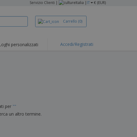
Servizio Clienti
|
Italia |
IT
€ (EUR)
Carrello
(0)
Accedi/Registrati
Loghi personalizzati
erte e
mozioni
iette e polo
otti Ricamati
vità all'aria aperta
rtworking
ole per Spedizioni
ati per
"
"
li personalizzati
erca un altro termine.
otti ecologici
i e cataloghi