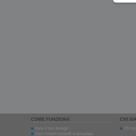
COME FUNZIONA
CHI SI
Invia il tuo design
Chi s
Usa i nostri modelli e template