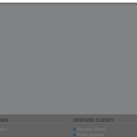
AMO
SERVIZIO CLIENTI
iamo
Servizio Clienti
Il mio account