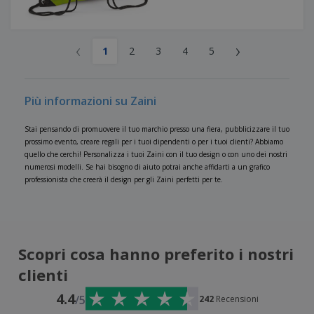
‹
›
1
2
3
4
5
Più informazioni su Zaini
Stai pensando di promuovere il tuo marchio presso una fiera, pubblicizzare il tuo
prossimo evento, creare regali per i tuoi dipendenti o per i tuoi clienti? Abbiamo
quello che cerchi! Personalizza i tuoi Zaini con il tuo design o con uno dei nostri
numerosi modelli. Se hai bisogno di aiuto potrai anche affidarti a un grafico
professionista che creerà il design per gli Zaini perfetti per te.
Scopri cosa hanno preferito i nostri
clienti
4.4
/5
242
Recensioni