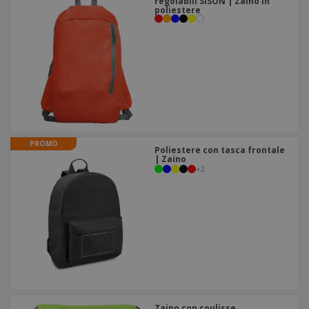
regolabili SISON | Zaino in
poliestere
PROMO
Poliestere con tasca frontale
| Zaino
+
2
Zaino con coulisse