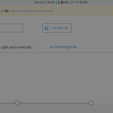
Servizio Clienti
|
Italia |
IT
€ (EUR)
i in
https://www.360onlineprint.com
Carrello
(0)
Accedi/Registrati
Loghi personalizzati