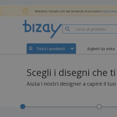
Abbiamo rilevato che stai tentando di accedere
https://ww
Tutti i prodotti
Biglietti da visita
Scegli i disegni che t
Aiuta i nostri designer a capire il tuo