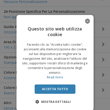
Nessuna Personalizzazione
2A Posizione Specifica Per La Personalizzazione:
Non applicabile
Guida Alla Personalizzazione:
Questo sito web utilizza
Orizzontale
cookie
ENGLISH
Area Di Personalizzazione:
ITALIAN
Facendo clic su "Accetta tutti i cookie",
190 x 270 mm
acconsenti alla memorizzazione dei cookie
sul tuo dispositivo per migliorare la
Opzione di personalizzazione:
navigazione del sito, analizzare l'utilizzo del
Stampare
sito, supportare i nostri sforzi di marketing e
consentire la personalizzazione degli
Colore Personalizzazione:
annunci.
Read more
Azzurro
Colore Del Prodotto:
ACCETTA TUTTO
Bianco
MOSTRA DETTAGLI
Altri:
Senza extra