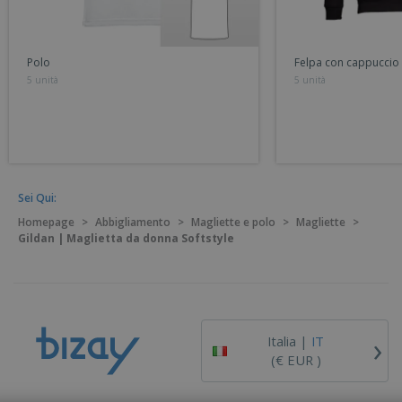
Polo
Felpa con cappuccio
5 unità
5 unità
Sei Qui:
Homepage
>
Abbigliamento
>
Magliette e polo
>
Magliette
>
Gildan | Maglietta da donna Softstyle
›
Italia |
IT
(€ EUR )