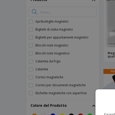
Calamite
Striscioni Pubblicitari
Apribottiglie magnetici
Biglietti di visita magnetici
Biglietti per appuntamenti magnetici
Blocchi note magnetici
Magn
Blocchi note magnetico
qual
Calamita da frigo
Calamite
PR
Cornici magnetiche
Cornici per documenti magnetiche
Etichette magnetiche con superficie
adesiva
Colore del Prodotto
Giochi magnetici
Graffette magnetiche
Facendo