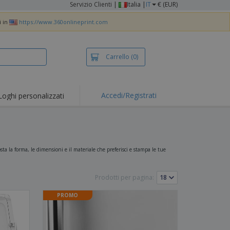
Servizio Clienti
|
Italia |
IT
€ (EUR)
i in
https://www.360onlineprint.com
Carrello
(0)
Accedi/Registrati
Loghi personalizzati
erte e
mozioni
iette e polo
otti Ricamati
ta la forma, le dimensioni e il materiale che preferisci e stampa le tue
vità all'aria aperta
Prodotti per pagina:
rtworking
ole per Spedizioni
PROMO
li personalizzati
otti ecologici