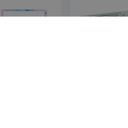
eti con possibilità di
Targhette magnetiche 20 x 
ttura e cancellazione Lavagna
AMO
SERVIZIO CLIENTI
iamo
Servizio Clienti
OMO
PROMO
Il mio account
Gestire gli ordini
amento
Trasporto
Seguici
Sicur