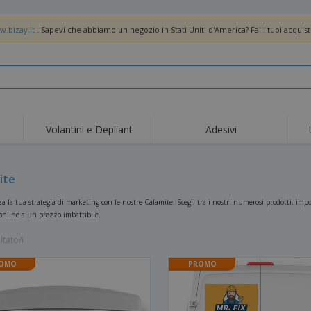
w.bizay.it
. Sapevi che abbiamo un negozio in Stati Uniti d'America? Fai i tuoi acquist
Volantini e Depliant
Adesivi
Off
Tendenze
Nuovi Prodotti
pro
Bandiere, Standardo e
ite
Roll-Up
Magl
Guidoni
Attrezzature e
Roll-up
Prod
 la tua strategia di marketing con le nostre Calamite. Scegli tra i nostri numerosi prodotti, impos
forniture per servizi di
online a un prezzo imbattibile.
ristorazione
Consegna domicilio e
Usa e getta
Atti
takeaway
ltato/i
Adesivi, vinili e poster
Orologi da polso
Sma
Felpe con cappuccio
Coppe e Trofei
Scat
OMO
PROMO
Espositori
Medaglie
Rega
Poster
Cibo e Caramelle
Prod