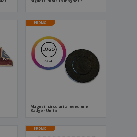
lari
Biglietti di visita magnetici
PROMO
Magneti circolari al neodimio
Badge - Unità
PROMO