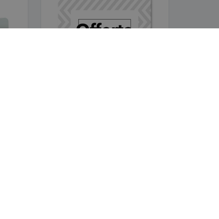
50 mm
Magneti grandi 700 x 700 mm
NOTE LEGALI
Termini e condizioni
PROMO
Politica sulla riservatezza
Politica di rimborso e restituzione
Piattaforma Whisteblower
ezza
Iscriviti e ricevi novità e offerte speciali