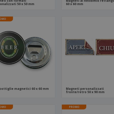
eti con formati
Magneti al neodimio rettango
onalizzati 50 x 50 mm
60 x 60 mm
OMO
bottiglie magnetici 60 x 60 mm
Magneti personalizzati
fronte/retro 50 x 90 mm
OMO
PROMO