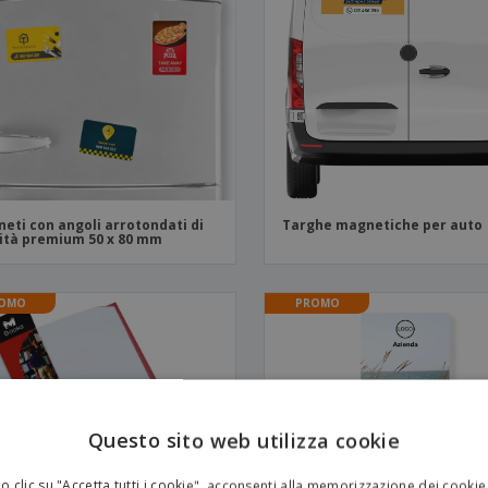
Valigie e zaini
Etichette per Stampanti
Libr
eti con angoli arrotondati di
Targhe magnetiche per auto
ità premium 50 x 80 mm
OMO
PROMO
Questo sito web utilizza cookie
 clic su "Accetta tutti i cookie", acconsenti alla memorizzazione dei cookie