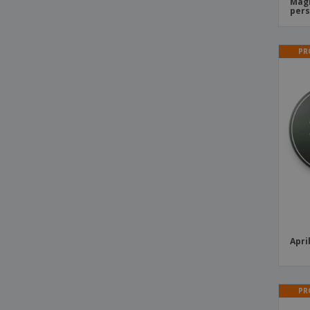
Magn
pers
Magneti quadrati
Numeri magnetici
PR
Penne magnetiche con cancellino
Portaetichette magneticos
Puzzle magnetici
Sagome magnetiche pretagliate
Segnalibri clip magnetici
Segnalibri magnetici
Stencil magnetici
Targhe magnetiche per auto
Targhette magnetiche
Apri
PR