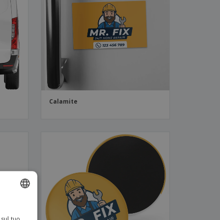
i e cataloghi
Calamite
ENGLISH
 sul tuo