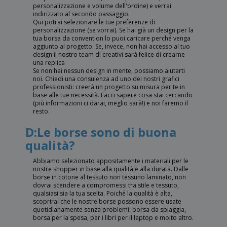
personalizzazione e volume dell'ordine) e verrai
indirizzato al secondo passaggio.
Qui potrai selezionare le tue preferenze di
personalizzazione (se vorrai). Se hai già un design per la
tua borsa da convention lo puoi caricare perché venga
aggiunto al progetto. Se, invece, non hai accesso al tuo
design il nostro team di creativi sarà felice di crearne
una replica
Se non hai nessun design in mente, possiamo aiutarti
noi. Chiedi una consulenza ad uno dei nostri grafici
professionisti: creerà un progetto su misura per te in
base alle tue necessità. Facci sapere cosa stai cercando
(più informazioni ci darai, meglio sarà!) e noi faremo il
resto.
D:Le borse sono di buona
qualità?
Abbiamo selezionato appositamente i materiali per le
nostre shopper in base alla qualità e alla durata. Dalle
borse in cotone al tessuto non tessuno laminato, non
dovrai scendere a compromessi tra stile e tessuto,
qualsiasi sia la tua scelta. Poiché la qualità è alta,
scoprirai che le nostre borse possono essere usate
quotidianamente senza problemi: borsa da spiaggia,
borsa per la spesa, per i libri per il laptop e molto altro.