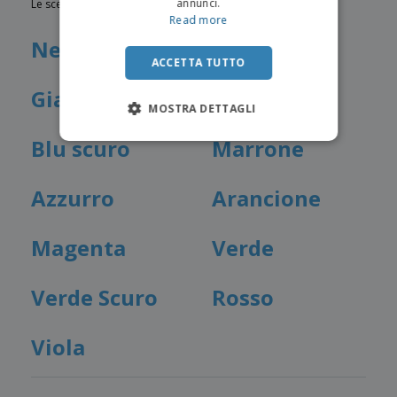
annunci.
Le scelte di colori attualmente disponibili sono le seguenti:
Read more
Nero
Bianco
ACCETTA TUTTO
Giallo
Blu
MOSTRA DETTAGLI
Blu scuro
Marrone
Azzurro
Arancione
Magenta
Verde
Verde Scuro
Rosso
Viola