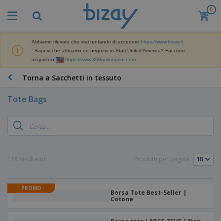
0
Abbiamo rilevato che stai tentando di accedere
https://www.bizay.it
. Sapevi che abbiamo un negozio in Stati Uniti d'America? Fai i tuoi
acquisti in
https://www.360onlineprint.com
Torna a Sacchetti in tessuto
Tote Bags
178 Risultato/i
Prodotti per pagina:
PROMO
Borsa Tote Best-Seller |
Cotone