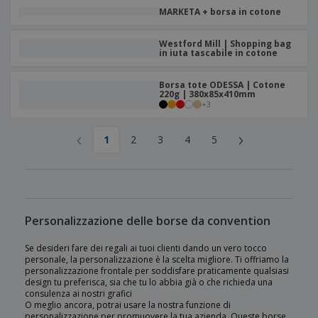
MARKETA + borsa in cotone
Westford Mill | Shopping bag
in iuta tascabile in cotone
Borsa tote ODESSA | Cotone
220g | 380x85x410mm
+
3
‹
›
1
2
3
4
5
Personalizzazione delle borse da convention
Se desideri fare dei regali ai tuoi clienti dando un vero tocco
personale, la personalizzazione è la scelta migliore. Ti offriamo la
personalizzazione frontale per soddisfare praticamente qualsiasi
design tu preferisca, sia che tu lo abbia già o che richieda una
consulenza ai nostri grafici
O meglio ancora, potrai usare la nostra funzione di
personalizzazione per promuovere la tua azienda. Queste borse