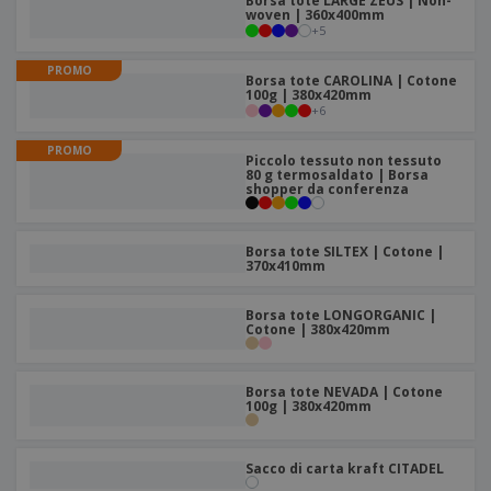
Borsa tote LARGE ZEUS | Non-
woven | 360x400mm
+
5
PROMO
Borsa tote CAROLINA | Cotone
100g | 380x420mm
+
6
PROMO
Piccolo tessuto non tessuto
80 g termosaldato | Borsa
shopper da conferenza
Borsa tote SILTEX | Cotone |
370x410mm
Borsa tote LONGORGANIC |
Cotone | 380x420mm
Borsa tote NEVADA | Cotone
100g | 380x420mm
Sacco di carta kraft CITADEL