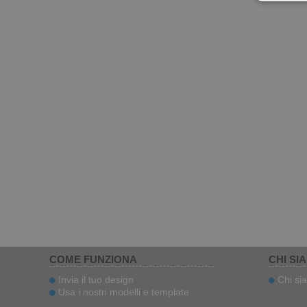
COME FUNZIONA
CHI SI
Invia il tuo design
Chi si
Usa i nostri modelli e template