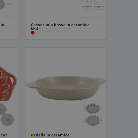
io -
Casseruola bassa in ceramica -
Nº4
 con
Padella in ceramica