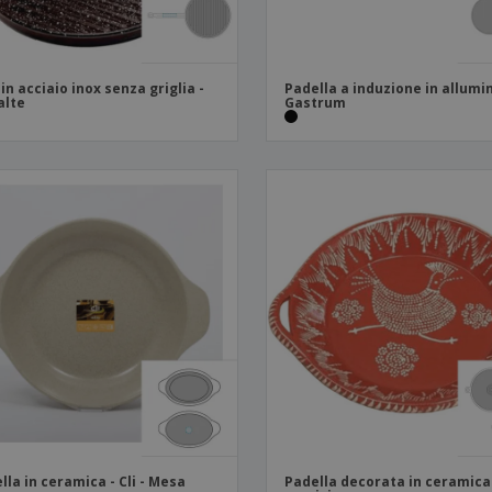
l in acciaio inox senza griglia -
Padella a induzione in allumin
alte
Gastrum
lla in ceramica - Cli - Mesa
Padella decorata in ceramica