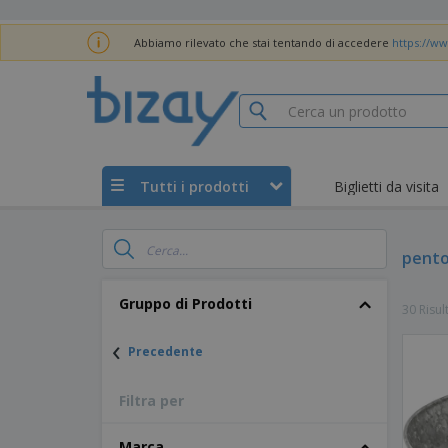
Abbiamo rilevato che stai tentando di accedere
https://ww
Tutti i prodotti
Biglietti da visita
pento
Gruppo di Prodotti
30 Risul
‹
Precedente
Filtra per
Marca