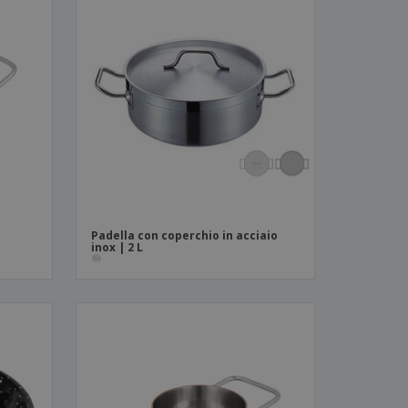
Padella con coperchio in acciaio
inox | 2 L