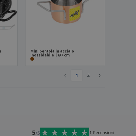
n
Mini pentola in acciaio
inossidabile | Ø7 cm
‹
›
1
2
5
/5
1
Recensioni