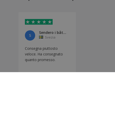
Sendero i båten
S
Svezia
Consegna piuttosto
veloce. Ha consegnato
quanto promesso.
Traduzione automatica
Mostra originale