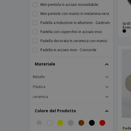
Mini pentola in acciaio inossidabile
Mini pentole con manici in melamina nera
Padella a induzione in alluminio - Gastrum
Gril
Esm
Padella con coperchio in acciaio inox
Padella decorata in ceramica con manici
Padella in acciaio inox - Concorde
Padella in acciaio inox smaltato con
Materiale
griglia - Esmalte
Padella in ceramica
Metallo
Padella in ceramica - Cli - Mesa
Plastica
Padella in ceramica bassa
ceramica
Padella per Paella smaltata in ferro
Pentola per zuppe Bain-Marie (70ºC-95ºC)
Colore del Prodotto
Nero Acciaio Inossidabile
Teglia in alluminio - Rochedo
Pade