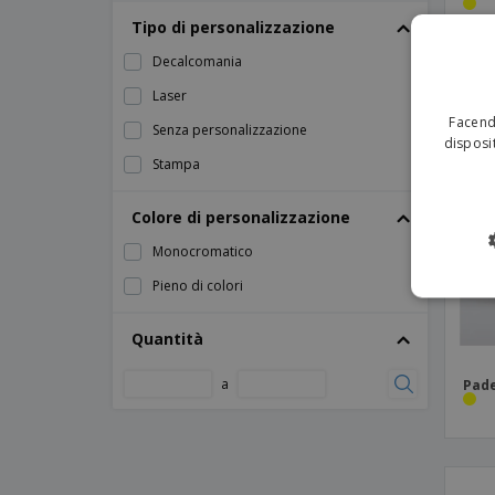
Vassoio in acciaio zincato
Tipo di personalizzazione
casseruola in ceramica
Decalcomania
Laser
Facendo
Senza personalizzazione
disposit
Stampa
Colore di personalizzazione
Monocromatico
Pieno di colori
Quantità
a
Pade