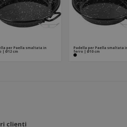
lla per Paella smaltata in
Padella per Paella smaltata i
o | Ø12 cm
ferro | Ø10 cm
i clienti