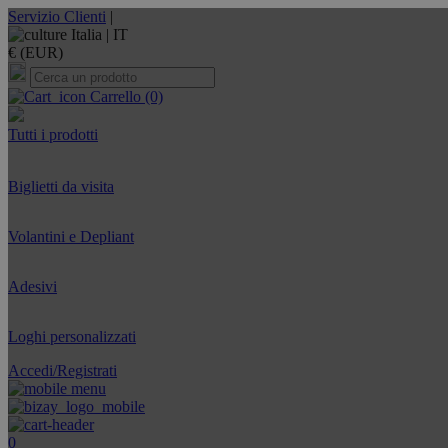
Servizio Clienti
|
Italia |
IT
€ (EUR)
Carrello
(0)
Tutti i prodotti
Biglietti da visita
Volantini e Depliant
Adesivi
Loghi personalizzati
Accedi/Registrati
0