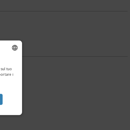
ENGLISH
 sul tuo
ITALIAN
portare i