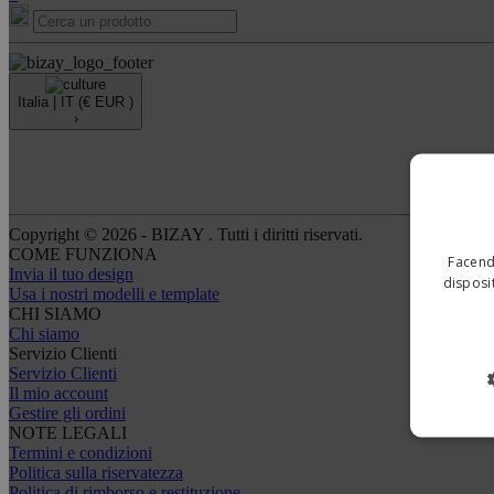
Italia |
IT
(€ EUR )
›
Copyright © 2026 - BIZAY . Tutti i diritti riservati.
COME FUNZIONA
Facendo
Invia il tuo design
disposit
Usa i nostri modelli e template
CHI SIAMO
Chi siamo
Servizio Clienti
Servizio Clienti
Il mio account
Gestire gli ordini
NOTE LEGALI
Termini e condizioni
Politica sulla riservatezza
Politica di rimborso e restituzione