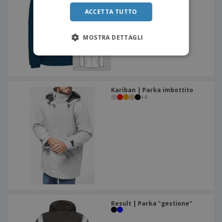
ACCETTA TUTTO
MOSTRA DETTAGLI
Kariban | Parka imbottito
+
4
Result | Parka "gestione"