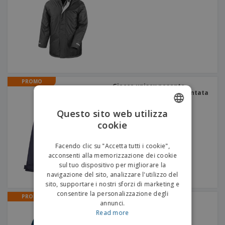
p
i
b
a
e
t
i
l
r
C
o
g
i
u
o
r
l
f
n
i
i
f
f
a
C
i
e
m
o
c
z
e
m
i
i
n
PROMO
p
o
o
Giacca unisex pesante
t
T
r
LIUBLIANA | Parka trapuntata
n
o
u
a
i
t
p
Questo sito web utilizza
e
t
e
I
Accedi/Registrati
cookie
ENGLISH
i
r
m
i
T
b
ITALIAN
p
e
Facendo clic su "Accetta tutti i cookie",
Servizio
a
r
m
acconsenti alla memorizzazione dei cookie
Clienti
l
o
a
sul tuo dispositivo per migliorare la
l
d
navigazione del sito, analizzare l'utilizzo del
a
o
sito, supportare i nostri sforzi di marketing e
g
t
g
consentire la personalizzazione degli
PROMO
t
Parka ONTARIO | Parka
i
annunci.
i
o
Read more