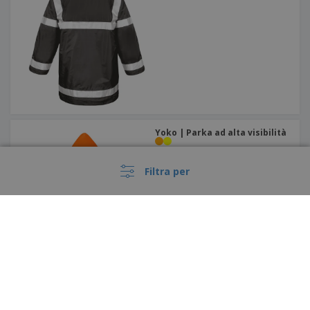
Yoko | Parka ad alta visibilità
Filtra per
Result | Parka 3 in 1 con gilet
imbottito removibile