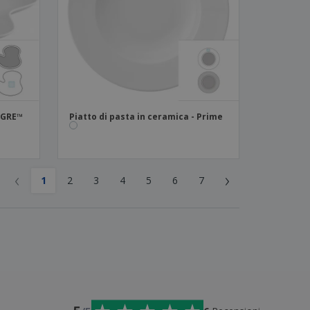
LEGRE™
Piatto di pasta in ceramica - Prime
‹
›
1
2
3
4
5
6
7