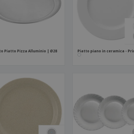
Valigie e zaini
Etichette per Stampanti
Libr
to Piatto Pizza Alluminio | Ø28
Piatto piano in ceramica - Pr