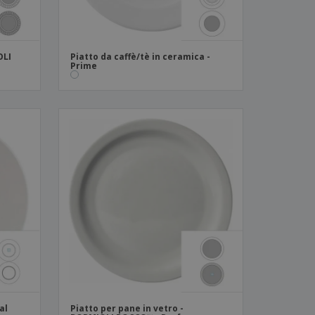
OLI
Piatto da caffè/tè in ceramica -
Prime
al
Piatto per pane in vetro -