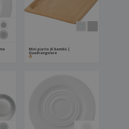
i e cataloghi
ime
Mini piatto di bambù |
Quadrangolare