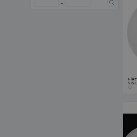
Piatto da buffet in ceramica - Eclipse
a
Piatto da caffè/tè in ceramica - Prime
Piatto da carne in ceramica - Barro
Anaflor
Piatto da contorno in ceramica - Cli - Mesa
Piatto da degustazione in ceramica -
Universal
Piatto da degustazione in ceramica con
coperchio - Universal
Piatto da dessert in ceramica - Augusta
Piat
Piatto da dessert in ceramica - Cantine
VIST
Piatto da dessert in ceramica -
Celebration
Piatto da dessert in ceramica - Cli - Mesa
Piatto da dessert in ceramica - Servotel
Piatto da dessert in ceramica - Suite
Piatto da dessert in vetro - BORMIOLI