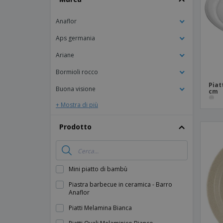
Calamite
Anaflor
Striscioni Pubblicitari
Aps germania
Ariane
Bormioli rocco
Piat
Buona visione
cm
+ Mostra di più
Prodotto
Mini piatto di bambù
Piastra barbecue in ceramica - Barro
Anaflor
Piatti Melamina Bianca