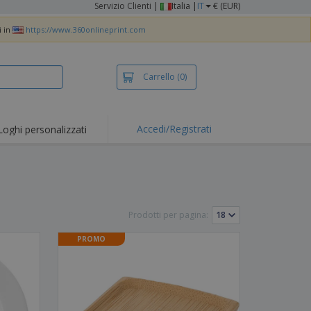
Servizio Clienti
|
Italia |
IT
€ (EUR)
i in
https://www.360onlineprint.com
Carrello
(0)
Accedi/Registrati
Loghi personalizzati
erte e
mozioni
iette e polo
otti Ricamati
Prodotti per pagina:
vità all'aria aperta
PROMO
rtworking
ole per Spedizioni
li personalizzati
otti ecologici