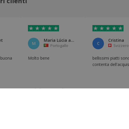
i clienti
et
Maria Lúcia aquino
Cristina
M
C
Portogallo
Svizzero
i buona
Molto bene
bellissimi piatti so
contenta dell'acqui
ca
Traduzione automatica
Mostra originale