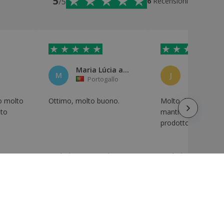
5
/5
6
Recensioni
Maria Lúcia aquino
M
J
Portogallo
Spagna
no molto
Ottimo, molto buono.
Molto durevole e
sto
mantiene la qualità 
prodotto con l&#3
Traduzione automatica
Traduzione automati
Mostra originale
Mostra originale