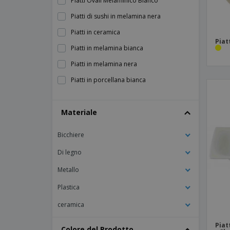
Piatti Ovali Melaminico Bianco
Piatti di sushi in melamina nera
Piatti in ceramica
Piat
Piatti in melamina bianca
Piatti in melamina nera
Piatti in porcellana bianca
Piatti ovali in bambù
Materiale
Piatti ovali in melamina
Piatti per pizza in porcellana bianca
Bicchiere
Piatti quadrati curvi in porcellana bianca
Di legno
Piatti quadrati in porcellana bianca
Metallo
Piatti rettangolari con 1 scomparto in
porcellana bianca
Plastica
Piatti rettangolari con curva in porcellana
ceramica
Piatti rettangolari in porcellana bianca
Piat
Colore del Prodotto