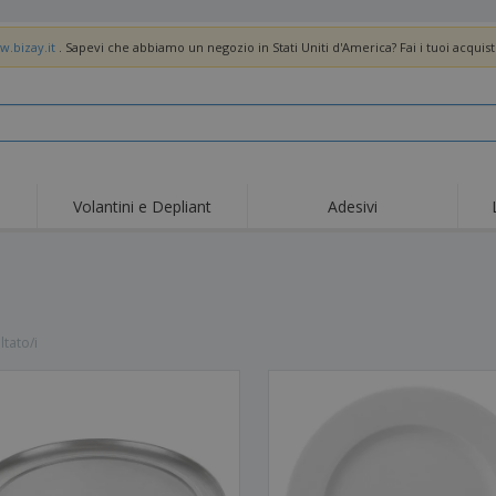
w.bizay.it
. Sapevi che abbiamo un negozio in Stati Uniti d'America? Fai i tuoi acquist
Volantini e Depliant
Adesivi
Off
Tendenze
Nuovi Prodotti
pro
Bandiere, Standardo e
Roll-Up
Magl
Guidoni
Attrezzature e
Roll-up
Prod
forniture per servizi di
ltato/i
ristorazione
Consegna domicilio e
Usa e getta
Atti
takeaway
Adesivi, vinili e poster
Orologi da polso
Sma
Felpe con cappuccio
Coppe e Trofei
Scat
Espositori
Medaglie
Rega
Poster
Cibo e Caramelle
Prod