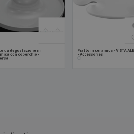
to da degustazione in
Piatto in ceramica - VISTA A
mica con coperchio -
- Accessories
ersal