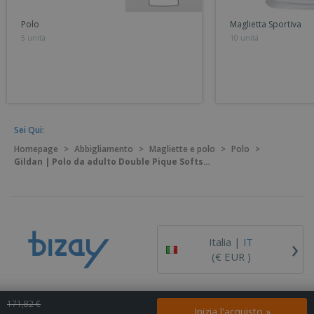
Polo
Maglietta Sportiva
5 unità
10 unità
Sei Qui:
Homepage
>
Abbigliamento
>
Magliette e polo
>
Polo
>
Gildan | Polo da adulto Double Pique Softstyle
›
Italia |
IT
(€ EUR )
Piattaforma Whisteblower
171,82 €
Inizia l'acquisto »