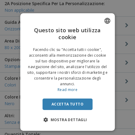
2A Posizione Specifica Per La Personalizzazione:
Non applicabile
Guida Alla Personalizzazione:
Orizzontale
Questo sito web utilizza
cookie
ENGLISH
Area Di Personalizzazione:
ITALIAN
80 x 200 mm
Facendo clic su "Accetta tutti i cookie",
acconsenti alla memorizzazione dei cookie
Opzione di personalizzazione:
sul tuo dispositivo per migliorare la
Stampare
navigazione del sito, analizzare l'utilizzo del
sito, supportare i nostri sforzi di marketing e
Colore Personalizzazione:
consentire la personalizzazione degli
annunci.
Colori
Read more
Colore Del Prodotto:
Nero
ACCETTA TUTTO
Altri:
MOSTRA DETTAGLI
Senza extra
Quantità Totale: