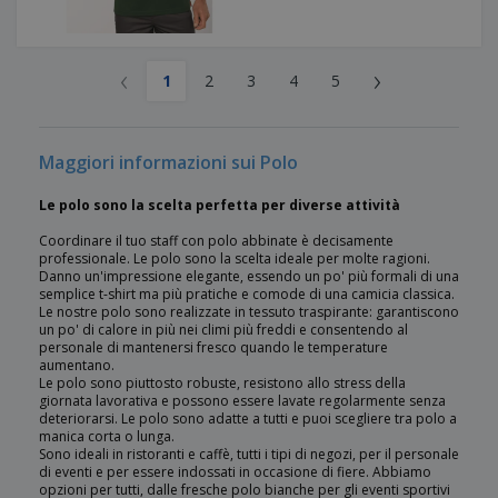
‹
›
1
2
3
4
5
Maggiori informazioni sui Polo
Le polo sono la scelta perfetta per diverse attività
Coordinare il tuo staff con polo abbinate è decisamente
professionale. Le polo sono la scelta ideale per molte ragioni.
Danno un'impressione elegante, essendo un po' più formali di una
semplice t-shirt ma più pratiche e comode di una camicia classica.
Le nostre polo sono realizzate in tessuto traspirante: garantiscono
un po' di calore in più nei climi più freddi e consentendo al
personale di mantenersi fresco quando le temperature
aumentano.
Le polo sono piuttosto robuste, resistono allo stress della
giornata lavorativa e possono essere lavate regolarmente senza
deteriorarsi. Le polo sono adatte a tutti e puoi scegliere tra polo a
manica corta o lunga.
Sono ideali in ristoranti e caffè, tutti i tipi di negozi, per il personale
di eventi e per essere indossati in occasione di fiere. Abbiamo
opzioni per tutti, dalle fresche polo bianche per gli eventi sportivi