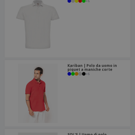
+
6
Kariban | Polo da uomo in
piquet a maniche corte
+
6
SOL'S | Uomo di polo