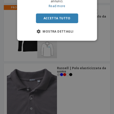
annunci.
Read more
PROMO
Polo da donna a maniche
lunghe_x000d_ a maniche
lunghe BERN WOMEN | Polo da
ACCETTA TUTTO
donna a maniche lunghe
MOSTRA DETTAGLI
Russell | Polo elasticizzata da
uomo