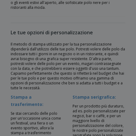
o gli eventi estivi all'aperto, alle sofisticate polo nere per i
ristoranti alla moda.
Le tue opzioni di personalizzazione
Il metodo di stampa utilizzato per la tua personalizzazione
dipenderà dall'utilizzo delle tue polo. Potresti volere delle polo da
indossare tutti i giorni in un negozio o in un ristorante, e quindi
avrai bisogno di una grafica super resistente. D'altra parte,
potresti volere delle polo per un evento, magari contrassegnate
con la data, e che potrebbero essere oggetti d'uso una tantum.
Capiamo perfettamente che questo si rifletterà nel budget che hai
per le tue polo e per questo motivo offriamo una gamma di
opzioni di personalizzazione che ben si adatta a tutti i budget e a
tutte le necessità.
Stampa a
Stampa serigrafica:
trasferimento:
Per un prodotto più duraturo,
ad es. polo personalizzate per
Se stai cercando delle polo
negozi, bar o caffè, e per un
per un'occasione unica come
maggiore livello di
un festival, una fiera o un
personalizzazione del colore,
evento sportivo, allora la
le nostre polo personalizzate
stampa a trasferimento
serigrafate sono la soluzione