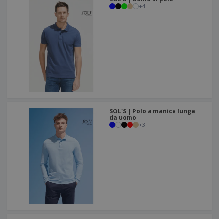
+
4
SOL'S | Polo a manica lunga
da uomo
+
3