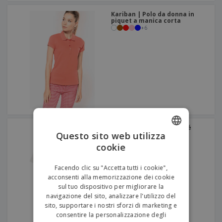
Kariban | Polo da donna in
piquet a manica corta
+
6
B&C | Polo / Senora Piqué
Questo sito web utilizza
+
6
cookie
ENGLISH
ITALIAN
Facendo clic su "Accetta tutti i cookie",
acconsenti alla memorizzazione dei cookie
sul tuo dispositivo per migliorare la
navigazione del sito, analizzare l'utilizzo del
sito, supportare i nostri sforzi di marketing e
consentire la personalizzazione degli