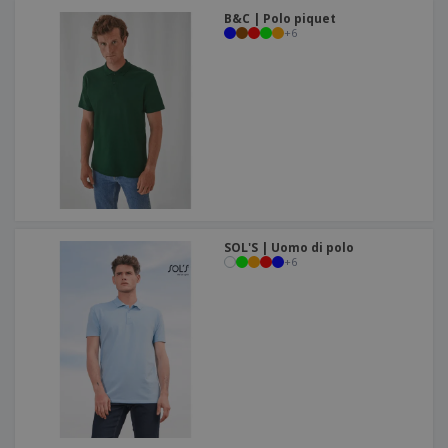
B&C | Polo piquet
+
6
SOL'S | Uomo di polo
+
6