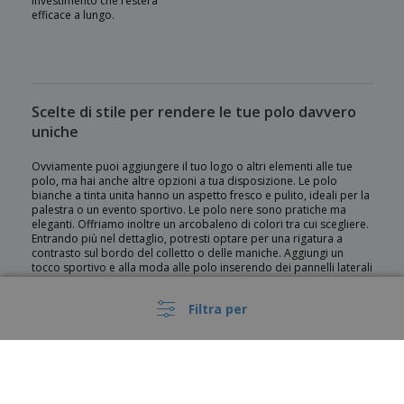
investimento che resterà
efficace a lungo.
Scelte di stile per rendere le tue polo davvero
uniche
Ovviamente puoi aggiungere il tuo logo o altri elementi alle tue
polo, ma hai anche altre opzioni a tua disposizione. Le polo
bianche a tinta unita hanno un aspetto fresco e pulito, ideali per la
palestra o un evento sportivo. Le polo nere sono pratiche ma
eleganti. Offriamo inoltre un arcobaleno di colori tra cui scegliere.
Entrando più nel dettaglio, potresti optare per una rigatura a
contrasto sul bordo del colletto o delle maniche. Aggiungi un
tocco sportivo e alla moda alle polo inserendo dei pannelli laterali
colorati alternativi, oppure scegli una polo con un taschino.
Filtra per
Scegli la lunghezza della manica
Offriamo polo con le classiche maniche corte, e polo a manica