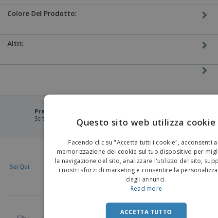
Colore Del Prodotto:
Altri:
Prezzo più basso garantito
Se trovi un prezzo più basso, eguagliamo il prezzo.
Questo sito web utilizza cookie
EN
Facendo clic su "Accetta tutti i cookie", acconsenti a
IT
memorizzazione dei cookie sul tuo dispositivo per migl
la navigazione del sito, analizzare l'utilizzo del sito, su
Sei Qui:
i nostri sforzi di marketing e consentire la personalizz
degli annunci.
Read more
ACCETTA TUTTO
Italia |
IT