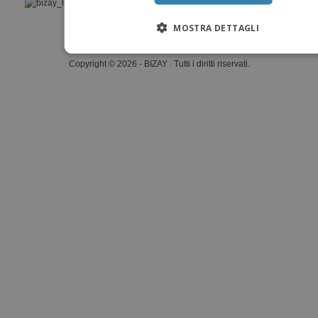
›
(€ EUR )
MOSTRA DETTAGLI
Piattaforma Whisteblower
Copyright © 2026 - BIZAY . Tutti i diritti riservati.