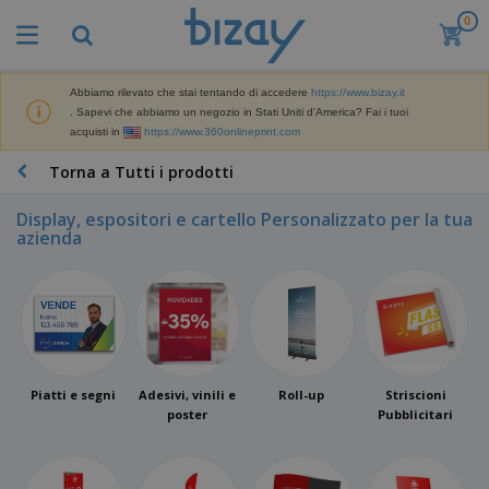
0
I
p
i
ù
Abbiamo rilevato che stai tentando di accedere
https://www.bizay.it
M
v
. Sapevi che abbiamo un negozio in Stati Uniti d'America? Fai i tuoi
a
e
acquisti in
https://www.360onlineprint.com
t
n
e
d
P
Torna a Tutti i prodotti
r
u
r
i
t
o
a
Display, espositori e cartello Personalizzato per la tua
i
d
l
azienda
D
o
e
i
t
d
s
t
i
p
i
M
F
l
P
a
o
a
r
r
r
y
o
k
n
e
m
B
e
Piatti e segni
Adesivi, vinili e
Roll-up
Striscioni
i
E
o
a
t
poster
Pubblicitari
t
s
z
g
i
u
p
i
n
r
o
A
o
g
e
s
b
n