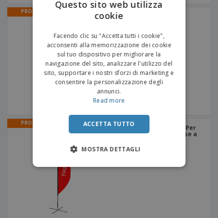
Questo sito web utilizza
PROMO
cookie
ENGLISH
Roll-Up
ITALIAN
Facendo clic su "Accetta tutti i cookie",
acconsenti alla memorizzazione dei cookie
sul tuo dispositivo per migliorare la
navigazione del sito, analizzare l'utilizzo del
sito, supportare i nostri sforzi di marketing e
consentire la personalizzazione degli
annunci.
Read more
PROMO
ACCETTA TUTTO
Bandiere Pubblicitarie | Per
Pavimento | 1 Volto | Base a
Croce - Grigia
MOSTRA DETTAGLI