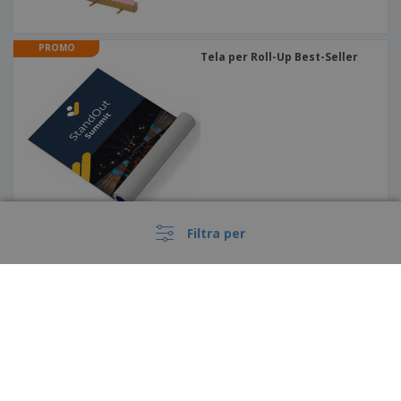
PROMO
Tela per Roll-Up Best-Seller
Filtra per
PROMO
Striscione Estensibile |
235x244,5cm
Italia |
IT