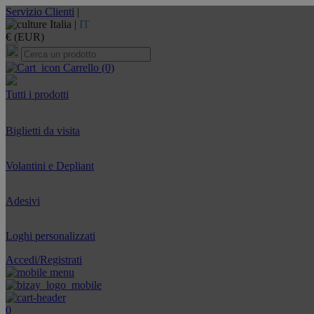
Servizio Clienti
|
Italia |
IT
€ (EUR)
Carrello
(0)
Tutti i prodotti
Biglietti da visita
Volantini e Depliant
Adesivi
Loghi personalizzati
Accedi/Registrati
0