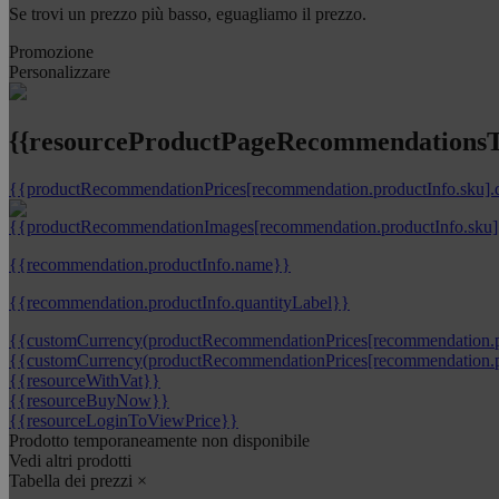
Se trovi un prezzo più basso, eguagliamo il prezzo.
Promozione
Personalizzare
{{resourceProductPageRecommendationsTi
{{productRecommendationPrices[recommendation.productInfo.sku].
{{recommendation.productInfo.name}}
{{recommendation.productInfo.quantityLabel}}
{{customCurrency(productRecommendationPrices[recommendation.pr
{{customCurrency(productRecommendationPrices[recommendation.pr
{{resourceWithVat}}
{{resourceBuyNow}}
{{resourceLoginToViewPrice}}
Prodotto temporaneamente non disponibile
Vedi altri prodotti
Tabella dei prezzi
×