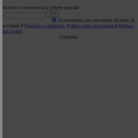
Iscriviti e ricevi novità e offerte speciali
×
Iscrivendomi alla newsletter dichiaro di
accettare il
Termini e condizioni
,
Politica sulla riservatezza
E
Politica
sui cookie
.
Continua