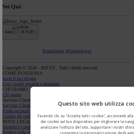
Sei Qui:
Italia |
IT
(€ EUR )
›
Piattaforma Whisteblower
Copyright © 2026 - BIZAY . Tutti i diritti riservati.
COME FUNZIONA
Invia il tuo design
Usa i nostri modelli e template
CHI SIAMO
Chi siamo
Servizio Clienti
Questo sito web utilizza co
Servizio Clienti
Il mio account
Facendo clic su "Accetta tutti i cookie", acconsenti a
Gestire gli ordini
dei cookie sul tuo dispositivo per migliorare la navig
NOTE LEGALI
Termini e condizioni
analizzare l'utilizzo del sito, supportare i nostri sfor
Politica sulla riservatezza
consentire la personalizzazione degli ann