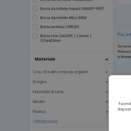
Borsa da toilette Impact AWARE™ RPET
Borsa da toilette MILLI 600d
Borsa termica CORDEN
Più i
Borsa tote CALIOPE | Cotone |
370x420mm
Stai pensa
Borsa tote CANVASHOP | Cotone |
Personaliz
430x400x100mm
le Benesse
Materiale
Borsa tote CAROLINA | Cotone 100g |
380x420mm
Cera, oli e altri composti organici
Borsa tote DAYTONA | Cotone |
Di legno
370x410mm
Borsa tote GRAKET | Cotone |
Fazzoletto di carta
380x420mm
Metallo
Facendo
Borsa tote HILL | Cotone | 370x410mm
disposit
Plastica
Borsa tote LARSEN | Cotone |
370x410mm
+ Mostra di più
Borsa tote LONGORGANIC | Cotone |