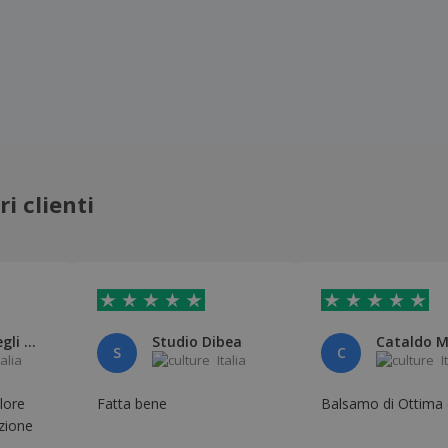
i clienti
Libreria Degli Asinelli
Studio Dibea
S
C
talia
Italia
I
lore
Fatta bene
Balsamo di Ottima 
zione