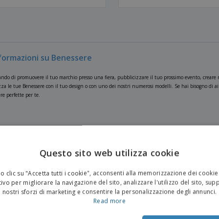
nformazioni su Benessere
ndo di promuovere il tuo marchio presso una fiera, pubblicizzare il tuo prossimo evento, creare re
za le tue Benessere con il tuo design o con uno dei nostri numerosi modelli. Se hai bisogno di aiut
re perfette per te.
Questo sito web utilizza cookie
 clic su "Accetta tutti i cookie", acconsenti alla memorizzazione dei cookie
ivo per migliorare la navigazione del sito, analizzare l'utilizzo del sito, sup
nostri sforzi di marketing e consentire la personalizzazione degli annunci.
Read more