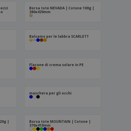
i e cataloghi
pezzi
Borsa tote NEVADA | Cotone 100g |
so
380x420mm
Balsamo per le labbra SCARLETT
Flacone di crema solare in PE
maschera per gli occhi
20g |
Borsa tote MOUNTAIN | Cotone |
370x410mm