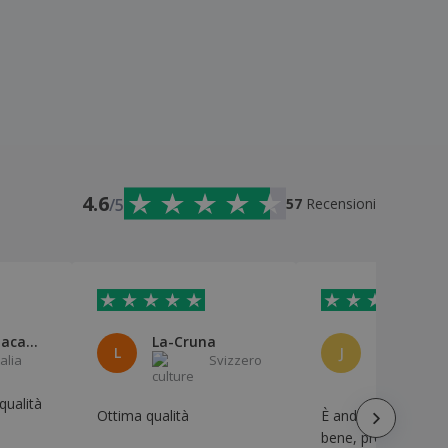
4.6
/5
57
Recensioni
Cataldo Macaluso
La-Cruna
Joseba An
L
J
talia
Svizzero
S
qualità
Ottima qualità
È andato tutto mol
bene, proprio com