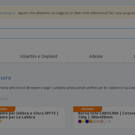
w.bizay.it
. Sapevi che abbiamo un negozio in Stati Uniti d'America? Fai i tuoi acquist
Volantini e Depliant
Adesivi
Off
Tendenze
Nuovi Prodotti
pro
Bandiere, Standardo e
ssere
Roll-Up
Magl
Guidoni
Attrezzature e
Roll-up
Prod
 nostra selezione di Benessere e scegli il prodotto promozionale perfetto per far risaltare la tua a
forniture per servizi di
ristorazione
Consegna domicilio e
Usa e getta
Atti
takeaway
tato/i
Adesivi, vinili e poster
Orologi da polso
Sma
OMO
PROMO
amo per labbra a sfera SPF15 |
Borsa tote CAROLINA | Coton
Felpe con cappuccio
Coppe e Trofei
Scat
amo per Le Labbra
100g | 380x420mm
+
3
Espositori
Medaglie
Rega
Poster
Cibo e Caramelle
Prod