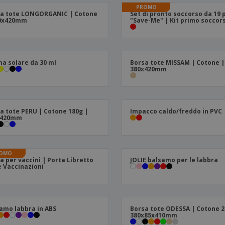
PROMO
Valigie e zaini
Etichette per Stampanti
Libr
a tote LONGORGANIC | Cotone
Set di pronto soccorso da 19 
80x420mm
"Save-Me" | Kit primo soccor
a solare da 30 ml
Borsa tote MISSAM | Cotone |
380x420mm
a tote PERU | Cotone 180g |
Impacco caldo/freddo in PVC
x420mm
OMO
a per vaccini | Porta Libretto
JOLIE balsamo per le labbra
e Vaccinazioni
amo labbra in ABS
Borsa tote ODESSA | Cotone 2
380x85x410mm