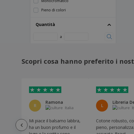
Monocromatico
380x420mm
Pieno di colori
Borsa tote PONKAL | Cotone |
370x410mm
Quantità
Borsa tote SILTEX | Cotone | 370x410mm
Borsa tote TARLAM | Cotone |
a
350x400mm
Borsa tote TROBAX | Cotone |
410x450mm
Scopri cosa hanno preferito i nostr
Box sterilizzatore UV-C
Calzascarpe
Cintura di sostegno posteriore
Contenitore con cerotti
Coperta ignifug
Ramona
R
L
Italia
I
Crema solare
Crema solare ERIC
Mi piace il balsamo labbra,
Cotone robusto, co
ha un buon profumo e il
pieno, personalizza
Crema solare da 30 ml
logo e la scritta sono
accurata. Bravi!