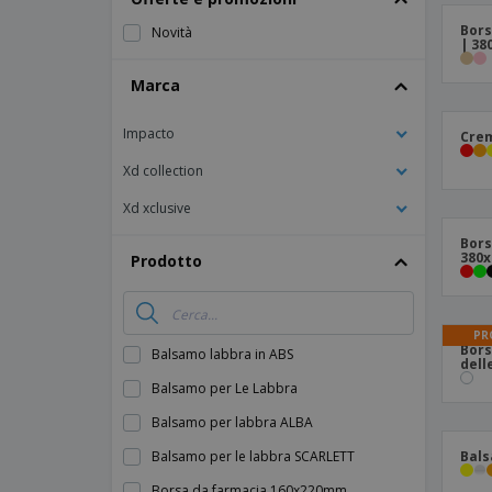
Calamite
Bors
Novità
| 3
Striscioni Pubblicitari
Marca
Impacto
Crem
Xd collection
Xd xclusive
Bors
380
Prodotto
PR
Bors
Balsamo labbra in ABS
dell
Balsamo per Le Labbra
Balsamo per labbra ALBA
Balsamo per le labbra SCARLETT
Bals
Borsa da farmacia 160x220mm