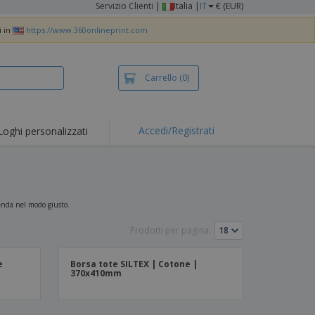
Servizio Clienti
|
Italia |
IT
€ (EUR)
i in
https://www.360onlineprint.com
Carrello
(0)
Accedi/Registrati
Loghi personalizzati
erte e
mozioni
iette e polo
otti Ricamati
zienda nel modo giusto.
vità all'aria aperta
Prodotti per pagina:
rtworking
e
Borsa tote SILTEX | Cotone |
ole per Spedizioni
370x410mm
li personalizzati
otti ecologici