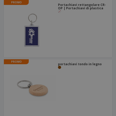
PROMO
Portachiavi rettangolare CR-
OP | Portachiavi di plastica
PROMO
portachiavi tondo in legno