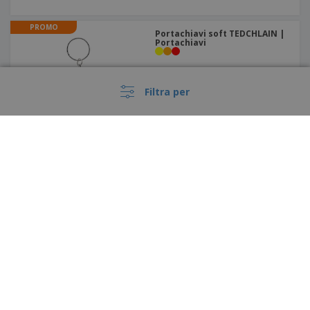
PROMO
Portachiavi soft TEDCHLAIN |
Portachiavi
Filtra per
Portachiavi con metro a
nastro ASHLEY
›
Italia |
IT
(€ EUR )
Piattaforma Whisteblower
Copyright © 2026 - BIZAY . Tutti i diritti riservati.