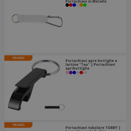
Portachiavi in Metallo
PROMO
Portachiavi apre bottiglie e
lattine "Tao" | Portachiavi
apribottiglie
+
3
PROMO
Portachiavi tubolare TOBBY |