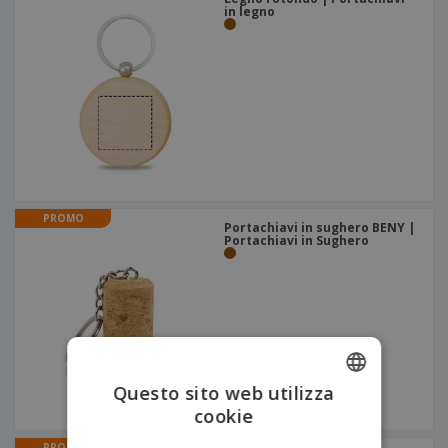
in legno
PROMO
Portachiavi in sughero BENY |
Portachiavi in Sughero
Questo sito web utilizza
cookie
ENGLISH
ITALIAN
PROMO