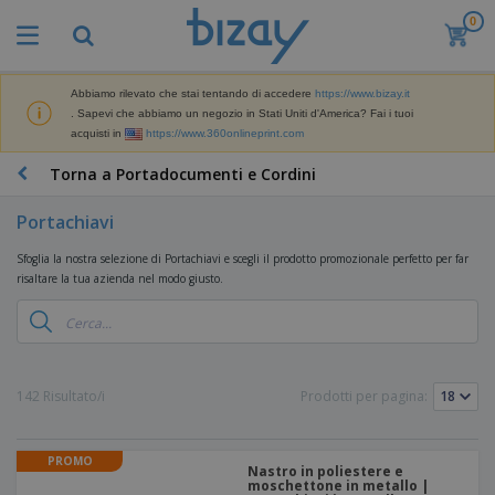
0
Abbiamo rilevato che stai tentando di accedere
https://www.bizay.it
. Sapevi che abbiamo un negozio in Stati Uniti d'America? Fai i tuoi
acquisti in
https://www.360onlineprint.com
Torna a Portadocumenti e Cordini
Portachiavi
Sfoglia la nostra selezione di Portachiavi e scegli il prodotto promozionale perfetto per far
risaltare la tua azienda nel modo giusto.
142 Risultato/i
Prodotti per pagina:
PROMO
Nastro in poliestere e
moschettone in metallo |