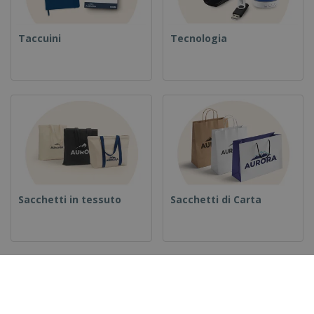
Taccuini
Tecnologia
Sacchetti in tessuto
Sacchetti di Carta