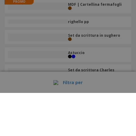
PROMO
MDF | Cartellina fermafogli
righello pp
Set da scrittura in sughero
Astuccio
Set da scrittura Charles
Dickens® in metallo
Filtra per
astuccio in cotone
Set da scrittura in bambù
Astuccio in feltro con
cerniera