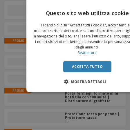
Porta foglietti adesivi in
cartone
Questo sito web utilizza cookie
EN
Facendo clic su "Accetta tutti i cookie", acconsenti a
Temperamatite e gomma PS
IT
memorizzazione dei cookie sul tuo dispositivo per migl
la navigazione del sito, analizzare l'utilizzo del sito, su
PROMO
i nostri sforzi di marketing e consentire la personalizz
PVC per penne | Salvatasche
degli annunci.
Read more
Set di 4 pezzi di gesso
"Screech" | Gesso Colorato
ACCETTA TUTTO
Righello PS
MOSTRA DETTAGLI
PROMO
Porta fermagli formato mini
bottiglia con 100 unità |
Distributore di graffette
Protezione tasca per penna |
Protettore tasca