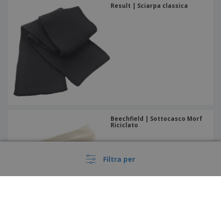
Result | Sciarpa classica
Beechfield | Sottocasco Morf
Riciclato
Filtra per