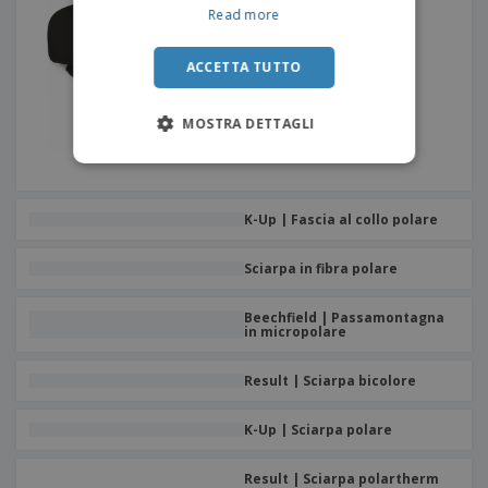
Read more
ACCETTA TUTTO
MOSTRA DETTAGLI
K-Up | Fascia al collo polare
Sciarpa in fibra polare
Beechfield | Passamontagna
in micropolare
Result | Sciarpa bicolore
K-Up | Sciarpa polare
Result | Sciarpa polartherm