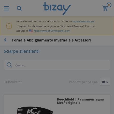
0
Abbiamo rilevato che stai tentando di accedere
https://www.bizay.it
. Sapevi che abbiamo un negozio in Stati Uniti d'America? Fai i tuoi
acquisti in
https://www.360onlineprint.com
Torna a Abbigliamento Invernale e Accessori
Sciarpe silenzianti
31 Risultato/i
Prodotti per pagina:
Beechfield | Passamontagna
Morf originale