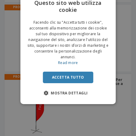
Questo sito web utilizza
PROMO
cookie
ENGLISH
Roll-Up
ITALIAN
Facendo clic su "Accetta tutti i cookie",
acconsenti alla memorizzazione dei cookie
sul tuo dispositivo per migliorare la
navigazione del sito, analizzare l'utilizzo del
sito, supportare i nostri sforzi di marketing e
consentire la personalizzazione degli
annunci.
Read more
PROMO
ACCETTA TUTTO
Bandiere Pubblicitarie | Per
Pavimento | 1 Volto | Base a
Croce - Grigia
MOSTRA DETTAGLI