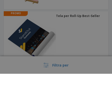
PROMO
Tela per Roll-Up Best-Seller
Filtra per
PROMO
Striscione Estensibile |
235x244,5cm
Italia |
IT