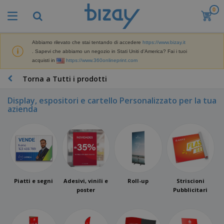
0
I
p
i
ù
Abbiamo rilevato che stai tentando di accedere
https://www.bizay.it
M
v
. Sapevi che abbiamo un negozio in Stati Uniti d'America? Fai i tuoi
a
e
acquisti in
https://www.360onlineprint.com
t
n
e
d
P
Torna a Tutti i prodotti
r
u
r
i
t
o
a
Display, espositori e cartello Personalizzato per la tua
i
d
l
azienda
D
o
e
i
t
d
s
t
i
p
i
M
F
l
P
a
o
a
r
r
r
y
o
k
n
e
m
B
e
Piatti e segni
Adesivi, vinili e
Roll-up
Striscioni
i
E
o
a
t
poster
Pubblicitari
t
s
z
g
i
u
p
i
n
r
o
A
o
g
e
s
b
n