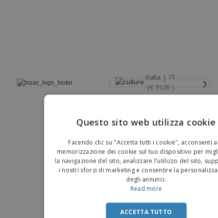
›
Italia |
IT
(€ EUR )
Piattaforma Whisteblower
Questo sito web utilizza cookie
Copyright © 2026 - BIZAY . Tutti i diritti riservati.
EN
Facendo clic su "Accetta tutti i cookie", acconsenti a
IT
memorizzazione dei cookie sul tuo dispositivo per migl
la navigazione del sito, analizzare l'utilizzo del sito, su
i nostri sforzi di marketing e consentire la personalizz
degli annunci.
Read more
ACCETTA TUTTO