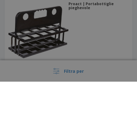
Proact | Portabottiglie
pieghevole
Filtra per
apribottiglie in legno
›
Italia |
IT
(€ EUR )