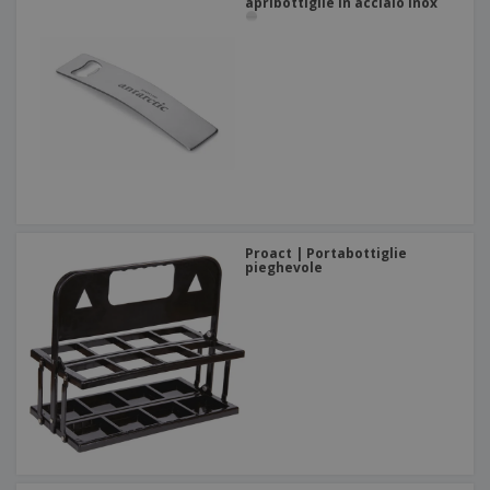
apribottiglie in acciaio inox
Proact | Portabottiglie
pieghevole