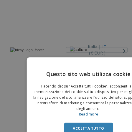
›
Italia |
IT
(€ EUR )
Piattaforma Whisteblower
Questo sito web utilizza cookie
Copyright © 2026 - BIZAY . Tutti i diritti riservati.
EN
Facendo clic su "Accetta tutti i cookie", acconsenti a
IT
memorizzazione dei cookie sul tuo dispositivo per migl
la navigazione del sito, analizzare l'utilizzo del sito, su
i nostri sforzi di marketing e consentire la personalizz
degli annunci.
Read more
ACCETTA TUTTO