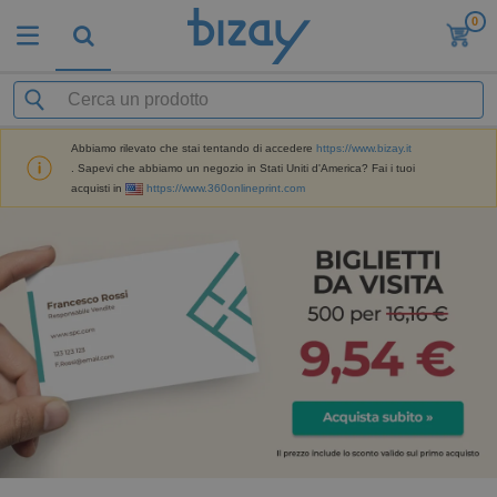
0
Abbiamo rilevato che stai tentando di accedere
https://www.bizay.it
. Sapevi che abbiamo un negozio in Stati Uniti d'America? Fai i tuoi
acquisti in
https://www.360onlineprint.com