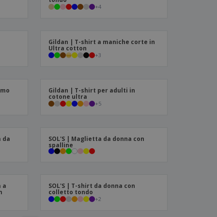
+
4
Gildan | T-shirt a maniche corte in
Ultra cotton
+
3
uomo
Gildan | T-shirt per adulti in
cotone ultra
+
5
a da
SOL'S | Maglietta da donna con
spalline
a a
SOL'S | T-shirt da donna con
m
colletto tondo
+
2