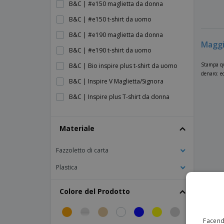
B&C | #e150 maglietta da donna
B&C | #e150 t-shirt da uomo
B&C | #e190 maglietta da donna
Maggi
B&C | #e190 t-shirt da uomo
Stampa qui
B&C | Bio inspire plus t-shirt da uomo
denaro: ec
B&C | Inspire V Maglietta/Signora
B&C | Inspire plus T-shirt da donna
B&C | Inspire t-shirt da uomo con scollo a
V
Materiale
B&C | Ispira V/Maglietta da uomo
Fazzoletto di carta
B&C | Ispira la t-shirt da uomo
B&C | Maglietta #e150
Plastica
B&C | Maglietta #e190
Colore del Prodotto
B&C | Maglietta Athletic Move
B&C | Maglietta a maniche lunghe #150
Facendo