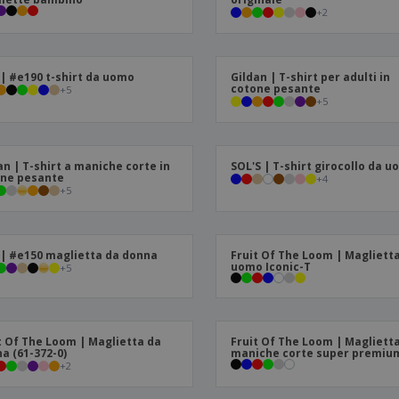
+
2
| #e190 t-shirt da uomo
Gildan | T-shirt per adulti in
cotone pesante
+
5
+
5
an | T-shirt a maniche corte in
SOL'S | T-shirt girocollo da 
ne pesante
+
4
+
5
| #e150 maglietta da donna
Fruit Of The Loom | Magliett
uomo Iconic-T
+
5
t Of The Loom | Maglietta da
Fruit Of The Loom | Magliett
a (61-372-0)
maniche corte super premiu
+
2