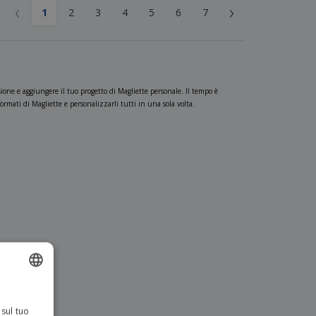
‹
›
1
2
3
4
5
6
7
ione e aggiungere il tuo progetto di Magliette personale. Il tempo è
rmati di Magliette e personalizzarli tutti in una sola volta.
ENGLISH
 sul tuo