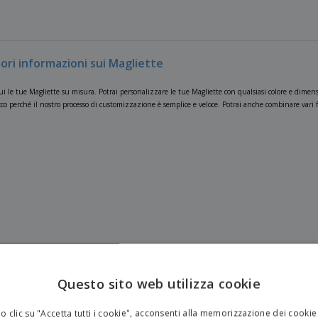
ori informazioni sui Magliette
 le tue Magliette su misura. Potrai personalizzare le tue Magliette con qualsiasi colore e dimens
co perché il nostro processo di customizzazione è semplice e veloce. Potrai anche combinare vari fo
Questo sito web utilizza cookie
 clic su "Accetta tutti i cookie", acconsenti alla memorizzazione dei cookie