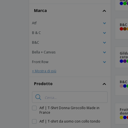
Striscioni Pubblicitari
Marca
Atf
B&C 
B & C
B&C
Bella + Canvas
Gild
coto
Front Row
+ Mostra di più
B&C 
Prodotto
Atf | T-Shirt Donna Girocollo Made in
Frui
France
donn
Atf | T-shirt da uomo con collo tondo