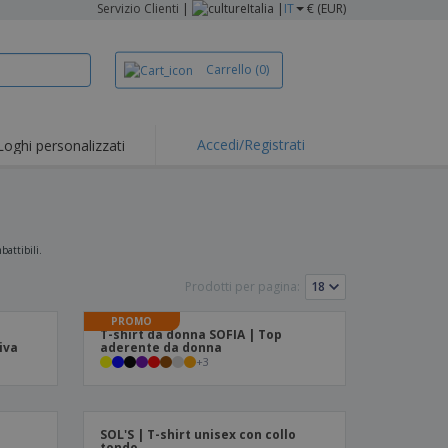
Servizio Clienti
|
Italia |
IT
€ (EUR)
Carrello
(0)
Accedi/Registrati
Loghi personalizzati
erte e
mozioni
iette e polo
otti Ricamati
battibili.
vità all'aria aperta
Prodotti per pagina:
rtworking
PROMO
T-shirt da donna SOFIA | Top
ole per Spedizioni
iva
aderente da donna
+
3
li personalizzati
otti ecologici
i e cataloghi
SOL'S | T-shirt unisex con collo
tondo