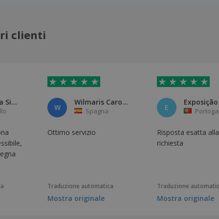
i clienti
Maria Rosa Silva
Wilmaris Carolina Villarroel B
W
E
llo
Spagna
Portoga
ona
Ottimo servizio
Risposta esatta alla
ssibile,
richiesta
segna
ca
Traduzione automatica
Traduzione automati
Mostra originale
Mostra originale