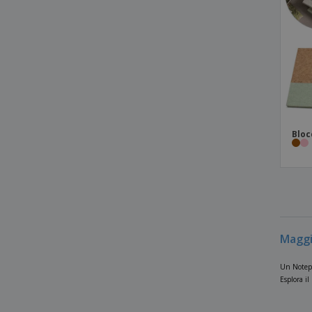
Quaderno A5 con copertina rigida in pelle
riciclata
Quaderno A5 in cartone riciclato
Quaderno A5 in pelle riciclata
Quaderno A5 moderno deluxe con
copertina morbida
Quaderno A6 a righe
Bloc
Quaderno Cobble A5 in cartone riciclato
wire-o con carta sasso
Quaderno a righe A5 in PU riciclato
Quaderno classico con copertina rigida
A5
Quaderno con copertina in carta Fabia
Maggi
crush
Un Notepa
Quaderno con copertina in poliestere (50
Esplora il
fogli)
Quaderno con copertina rigida