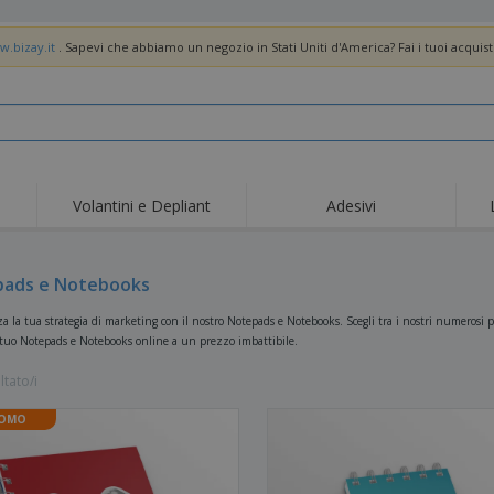
w.bizay.it
. Sapevi che abbiamo un negozio in Stati Uniti d'America? Fai i tuoi acquist
Volantini e Depliant
Adesivi
Off
Tendenze
Nuovi Prodotti
pro
Bandiere, Standardo e
ads e Notebooks
Roll-Up
Magl
Guidoni
Attrezzature e
Roll-up
Prod
 la tua strategia di marketing con il nostro Notepads e Notebooks. Scegli tra i nostri numerosi pro
forniture per servizi di
 tuo Notepads e Notebooks online a un prezzo imbattibile.
ristorazione
Consegna domicilio e
Usa e getta
Atti
takeaway
ltato/i
Adesivi, vinili e poster
Orologi da polso
Sma
Felpe con cappuccio
Coppe e Trofei
Scat
OMO
Espositori
Medaglie
Rega
Poster
Cibo e Caramelle
Prod