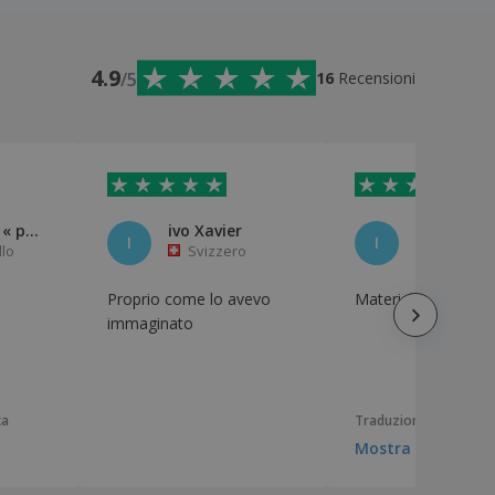
4.9
/5
16
Recensioni
Exposição « para o Além »
ivo Xavier
I
I
llo
Svizzero
Portoga
Proprio come lo avevo
Materiale di buona 
immaginato
ca
Traduzione automati
Mostra originale