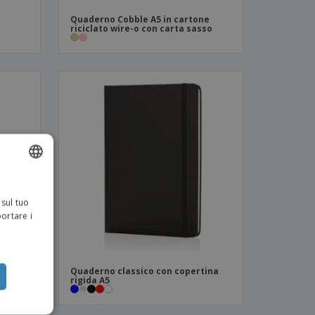
Quaderno Cobble A5 in cartone
riciclato wire-o con carta sasso
ENGLISH
 sul tuo
ITALIAN
portare i
clato
Quaderno classico con copertina
rigida A5