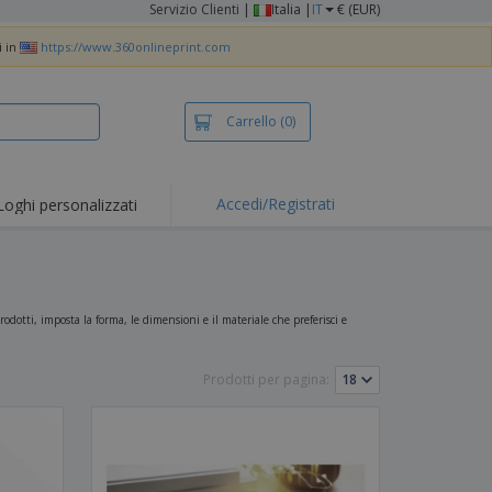
Servizio Clienti
|
Italia |
IT
€ (EUR)
i in
https://www.360onlineprint.com
Carrello
(0)
Accedi/Registrati
Loghi personalizzati
erte e
mozioni
iette e polo
otti Ricamati
dotti, imposta la forma, le dimensioni e il materiale che preferisci e
vità all'aria aperta
Prodotti per pagina:
rtworking
ole per Spedizioni
li personalizzati
otti ecologici