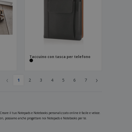
n
Taccuino con tasca per telefono
‹
›
1
2
3
4
5
6
7
reare il tuo Notepads e Notebooks personalizzato online è facile e veloce.
sideri, possiamo anche progettare noi Notepads e Notebooks per te.