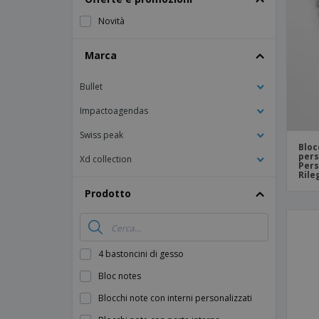
Calamite
Novità
Striscioni Pubblicitari
Marca
Bullet
Impactoagendas
Swiss peak
Bloc
pers
Xd collection
Pers
Rile
Prodotto
4 bastoncini di gesso
Bloc notes
Blocchi note con interni personalizzati