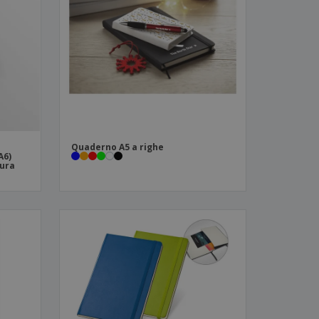
i e cataloghi
Quaderno A5 a righe
A6)
tura