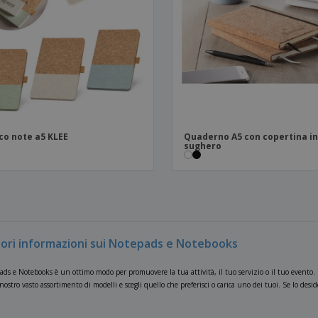
co note a5 KLEE
Quaderno A5 con copertina i
sughero
ori informazioni sui Notepads e Notebooks
ds e Notebooks è un ottimo modo per promuovere la tua attività, il tuo servizio o il tuo evento. C
 nostro vasto assortimento di modelli e scegli quello che preferisci o carica uno dei tuoi. Se lo de