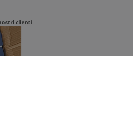
ostri clienti
Mostra tutte le recensioni
AMO
SERVIZIO CLIENTI
iamo
Servizio Clienti