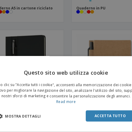
erno A5 in cartone riciclato
Quaderno in PU
Questo sito web utilizza cookie
 clic su "Accetta tutti i cookie", acconsenti alla memorizzazione dei cookie
ivo per migliorare la navigazione del sito, analizzare l'utilizzo del sito, sup
nostri sforzi di marketing e consentire la personalizzazione degli annunci.
Read more
erno A5 con copertina rigida
Blocco note in materiale rici
ACCETTA TUTTO
MOSTRA DETTAGLI
U standard con penna stilo
con penna