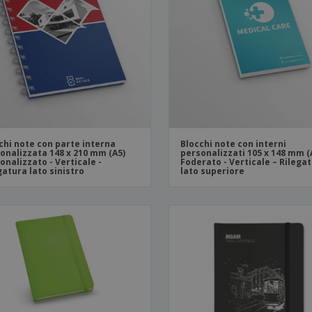
Valigie e zaini
Etichette per Stampanti
Libr
chi note con parte interna
Blocchi note con interni
onalizzata 148 x 210 mm (A5)
personalizzati 105 x 148 mm (
onalizzato - Verticale -
Foderato - Verticale – Rilega
gatura lato sinistro
lato superiore