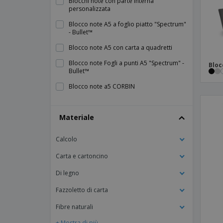
Blocchi note con parte interna
personalizzata
Blocco note A5 a foglio piatto "Spectrum"
- Bullet™
Blocco note A5 con carta a quadretti
Blocco note Fogli a punti A5 "Spectrum" -
Bloc
Bullet™
Blocco note a5 CORBIN
Blocco note a5 HEMINGWAY
Materiale
Blocco note a5 KLEE
Blocco note a5 KOSTOVA
Calcolo
Blocco note a5 NERUDA
Carta e cartoncino
Blocco note a5 RAGAZZO
Di legno
Blocco note a5 ROUSSEAU
Fazzoletto di carta
Blocco note a5 TWAIN
Fibre naturali
Blocco note a5 WATTERS
+ Mostra di più