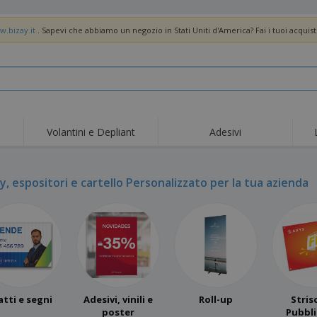
w.bizay.it
. Sapevi che abbiamo un negozio in Stati Uniti d'America? Fai i tuoi acquist
Volantini e Depliant
Adesivi
Off
Tendenze
Nuovi Prodotti
pro
Bandiere, Standardo e
y, espositori e cartello Personalizzato per la tua azienda
Roll-Up
Magl
Guidoni
Attrezzature e
Roll-up
Prod
forniture per servizi di
ristorazione
Consegna domicilio e
Usa e getta
Atti
takeaway
Adesivi, vinili e poster
Orologi da polso
Sma
Felpe con cappuccio
Coppe e Trofei
Scat
Espositori
Medaglie
Rega
atti e segni
Adesivi, vinili e
Roll-up
Stris
Poster
Cibo e Caramelle
Prod
poster
Pubbli