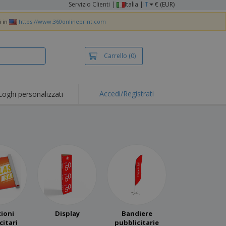
Servizio Clienti
|
Italia |
IT
€ (EUR)
i in
https://www.360onlineprint.com
Carrello
(0)
Accedi/Registrati
Loghi personalizzati
erte e
mozioni
iette e polo
otti Ricamati
vità all'aria aperta
rtworking
ole per Spedizioni
li personalizzati
cioni
Display
Bandiere
otti ecologici
citari
pubblicitarie