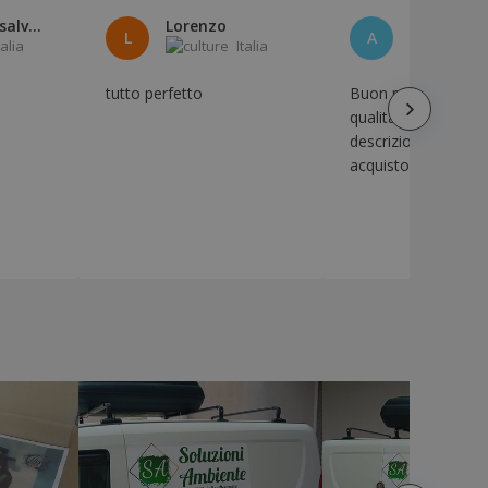
Luciano Risalvato
Lorenzo
L
A
talia
Italia
I
tutto perfetto
Buon prodotto. Ottima
qualità. Tutto da
descrizione. Secon
acquisto