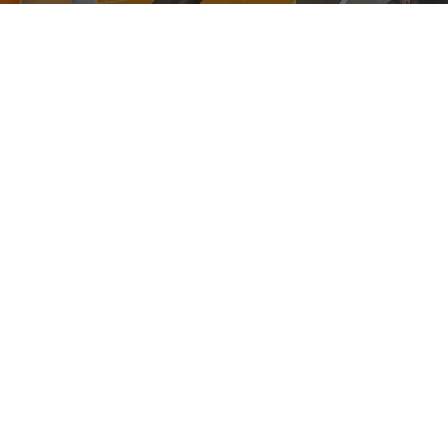
Mostra tutte le recensioni
AMO
SERVIZIO CLIENTI
iamo
Servizio Clienti
Il mio account
Gestire gli ordini
amento
Trasporto
Seguici
Sicur