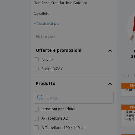
Bandiere, Standardo e Guidoni
Calamite
Cavalletti
Striscioni Pubblicitari
+ Mostra di più
Filtra per
Offerte e promozioni
S
Novità
Scelta BIZAY
1861 Ris
Prodotto
PR
Roll
PR
Striscioni per Edifici
Band
Pavi
A-Tabellone A2
- Gr
A-Tabellone 100 x 140 cm