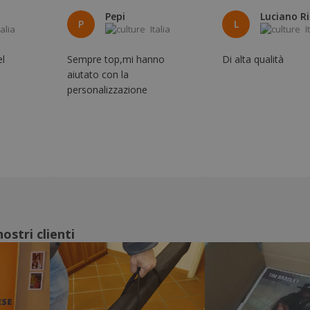
Pepi
P
L
talia
Italia
I
el
Sempre top,mi hanno
Di alta qualità
aiutato con la
personalizzazione
ostri clienti