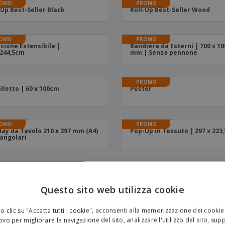
OMO
PROMO
-Up Best-Seller Black
Roll-Up Best-Seller Wood
OMO
PROMO
scione Estensibile |
Bandiera da Esterni | 700 x 10
244,5cm
mm | Senza pennone
PROMO
lletto | 60 x 100cm
Poster
OMO
PROMO
lay da Tavolo 210 x 297 mm (A4)
Pop-Up in Tessuto | 297 x 223
angolari
Questo sito web utilizza cookie
ori informazioni su Display, espositori e cartello Persona
 clic su "Accetta tutti i cookie", acconsenti alla memorizzazione dei cookie
ivo per migliorare la navigazione del sito, analizzare l'utilizzo del sito, sup