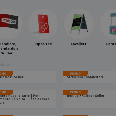
Valigie e zaini
Etichette per Stampanti
Libr
Bandiere,
Espositori
Cavalletti
Conta
tandardo e
Guidoni
ultato/i
OMO
PROMO
-Up Best-Seller
Striscioni Pubblicitari
OMO
PROMO
iere Pubblicitarie | Per
Roll-up XXL Best-Seller
mento | 1 Volto | Base a Croce
igia