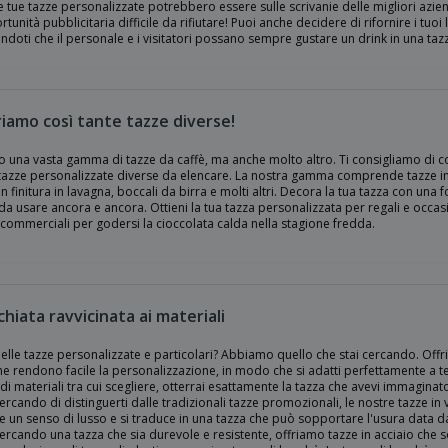
e tue tazze personalizzate potrebbero essere sulle scrivanie delle migliori azie
tunità pubblicitaria difficile da rifiutare! Puoi anche decidere di rifornire i tuoi
ndoti che il personale e i visitatori possano sempre gustare un drink in una taz
riamo così tante tazze diverse!
 una vasta gamma di tazze da caffè, ma anche molto altro. Ti consigliamo di co
tazze personalizzate diverse da elencare. La nostra gamma comprende tazze in v
n finitura in lavagna, boccali da birra e molti altri. Decora la tua tazza con un
da usare ancora e ancora. Ottieni la tua tazza personalizzata per regali e occasio
commerciali per godersi la cioccolata calda nella stagione fredda.
hiata ravvicinata ai materiali
elle tazze personalizzate e particolari? Abbiamo quello che stai cercando. Offri
he rendono facile la personalizzazione, in modo che si adatti perfettamente a te
 materiali tra cui scegliere, otterrai esattamente la tazza che avevi immaginat
cercando di distinguerti dalle tradizionali tazze promozionali, le nostre tazze in 
 un senso di lusso e si traduce in una tazza che può sopportare l'usura data da
cercando una tazza che sia durevole e resistente, offriamo tazze in acciaio che