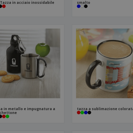
 Tazza in acciaio inossidabile
smalto
a in metallo e impugnatura a
tazza a sublimazione colorat
chettone