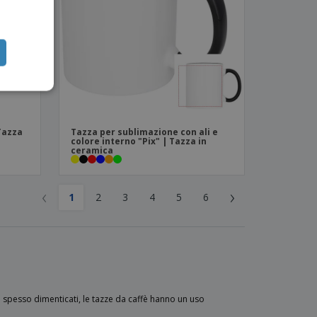
 Tazza
Tazza per sublimazione con ali e
colore interno "Pix" | Tazza in
ceramica
‹
›
1
2
3
4
5
6
 spesso dimenticati, le tazze da caffè hanno un uso