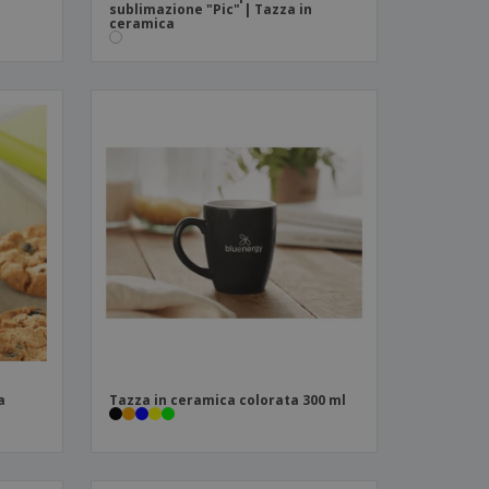
sublimazione "Pic" | Tazza in
ceramica
a
Tazza in ceramica colorata 300 ml