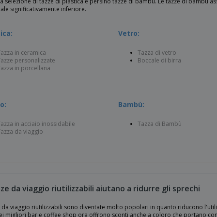
 selezione di tazze di plastica e persino tazze di bambù. Le tazze di bambù a
le significativamente inferiore.
ica:
Vetro:
azza in ceramica
Tazza di vetro
azze personalizzate
Boccale di birra
azza in porcellana
o:
Bambù:
azza in acciaio inossidabile
Tazza di Bambù
azza da viaggio
ze da viaggio riutilizzabili aiutano a ridurre gli sprechi
 da viaggio riutilizzabili sono diventate molto popolari in quanto riducono l'util
ei migliori bar e coffee shop ora offrono sconti anche a coloro che portano con 