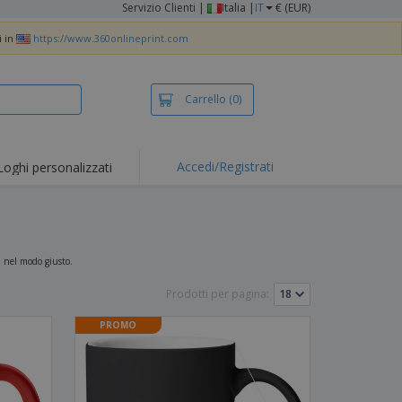
Servizio Clienti
|
Italia |
IT
€ (EUR)
i in
https://www.360onlineprint.com
Carrello
(0)
Accedi/Registrati
Loghi personalizzati
erte e
mozioni
iette e polo
otti Ricamati
da nel modo giusto.
vità all'aria aperta
Prodotti per pagina:
rtworking
PROMO
ole per Spedizioni
li personalizzati
otti ecologici