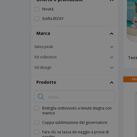
Calamite
Novità
Striscioni Pubblicitari
Scelta BIZAY
Marca
Swiss peak
Xd collection
Tazz
Xd design
PR
Prodotto
Bottiglia sottovuoto a tenuta stagna con
manico
Coppa sublimazione del governatore
Fare clic su tazza da viaggio a prova di
perdite