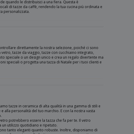
nde quando le distribuisci a una fiera. Questa è
 locali di tazze da caffè, rendendo la tua cucina più ordinata e
za personalizzata.
ntrollare direttamente la nostra selezione, poiché ci sono
etro, tazze da viaggio, tazze con cucchiaino integrato,
a foto speciale o un design unico e crea un regalo divertente ma
ni speciali o progetta una tazza di Natale per i tuoi clienti e
amo tazze in ceramica di alta qualità in una gamma di stili e
 e alla personalità del tuo marchio. E con la nostra vasta
o.
vetro potrebbero essere la tazza che fa per te. Il vetro
 un utilizzo quotidiano e ripetuto.
 sono tanto eleganti quanto robuste. Inoltre, disponiamo di