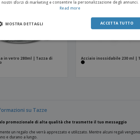
nostri sforzi di marketing e consentire la personalizzazione degli annunci.
Read more
ACCETTA TUTTO
MOSTRA DETTAGLI
a in vetro 280ml | Tazza di
Acciaio inossidabile 230 ml |
o
nformazioni su Tazze
lo promozionale di alta qualità che trasmette il tuo messaggio
mente un regalo che verrà apprezzato e utilizzato. Mentre alcuni regali vengono
ano e durano a lungo.