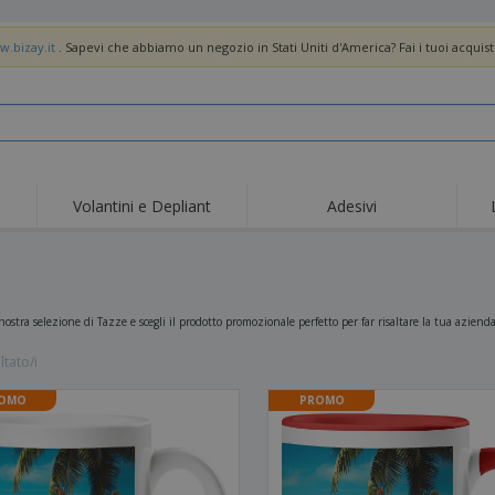
w.bizay.it
. Sapevi che abbiamo un negozio in Stati Uniti d'America? Fai i tuoi acquist
Volantini e Depliant
Adesivi
Off
Tendenze
Nuovi Prodotti
pro
Bandiere, Standardo e
Roll-Up
Magl
Guidoni
Attrezzature e
Roll-up
Prod
 nostra selezione di Tazze e scegli il prodotto promozionale perfetto per far risaltare la tua azien
forniture per servizi di
ristorazione
Consegna domicilio e
Usa e getta
Atti
takeaway
ltato/i
Adesivi, vinili e poster
Orologi da polso
Sma
OMO
PROMO
Felpe con cappuccio
Coppe e Trofei
Scat
Espositori
Medaglie
Rega
Poster
Cibo e Caramelle
Prod