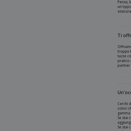
Pensa, l
un'oppor
Tazza termica
assicura
Tazza vintage in ceramica 240 ml
Tazze Magiche
Tazze a doppia parete in acciaio inox
Ti off
Tazze di plastica
Offriamo
troppe 
tazza a sublimazione colorata
tazze co
pratico 
tazza con cucchiaio
partner 
tazza di porcellana
tazza di sublimazione
tazza in acciaio inox
Un'occ
Cerchi d
colori c
gamma di
Se stai 
aggiunge
Se stai 