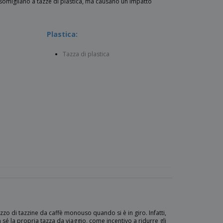
ssomigliano a tazze di plastica, ma causano un impatto
Plastica:
Tazza di plastica
izzo di tazzine da caffè monouso quando si è in giro. Infatti,
sé la propria tazza da viaggio, come incentivo a ridurre gli