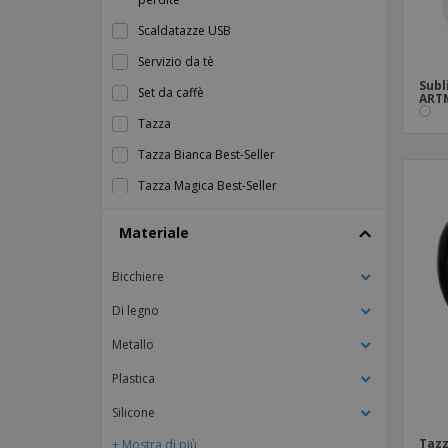
Scaldatazze USB
Servizio da tè
Subl
Set da caffè
ART
Tazza
Tazza Bianca Best-Seller
Tazza Magica Best-Seller
Tazza SS da 300 ml a doppia parete
Materiale
Tazza a doppia parete in acciaio
inossidabile e AS
Bicchiere
Tazza a sublimazione a colori
Di legno
Tazza a sublimazione con cucchiaio
Metallo
Tazza a sublimazione in vetro da 300 ml
Plastica
Tazza ala colorata Best-Seller
Silicone
Tazza classica in ceramica in scatola
Tazz
+ Mostra di più