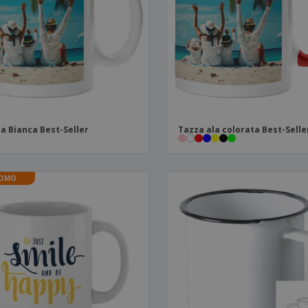
Valigie e zaini
Etichette per Stampanti
Libr
a Bianca Best-Seller
Tazza ala colorata Best-Selle
OMO