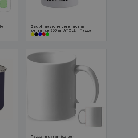
lo
2 sublimazione ceramica in
ceramica 350 ml ATOLL | Tazza
i
Tazza in ceramica per