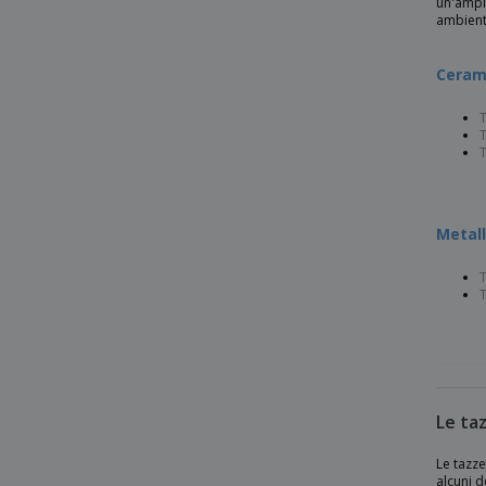
un'ampia
ambienta
Ceram
T
T
T
Metall
T
T
Le taz
Le tazze
alcuni d