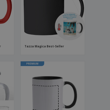
i e cataloghi
r
Tazza Magica Best-Seller
PREMIUM