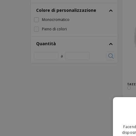
Tazza in ceramica
Colore di personalizzazione
Tazza in ceramica 320 ml COLBY
Monocromatico
Tazza in ceramica 350 ml ANISEED
Pieno di colori
Tazza in ceramica 350 ml BARINE
Quantità
Tazza in ceramica 350 ml CHALKIE
Tazza in ceramica 350 ml CURCUM
a
Tazza in ceramica 350 ml MOCA
Tazza in ceramica 360 ml VERNON
Tazza in ceramica 360 ml VERNON
tazz
BIANCO
Tazza in ceramica 370 ml AVOINE
Tazza in ceramica 370 ml CINANDER
Tazza in ceramica a sublimazione 240ml
Tazza in ceramica colorata 300 ml
Facendo
disposit
Tazza in ceramica con cucchiaio