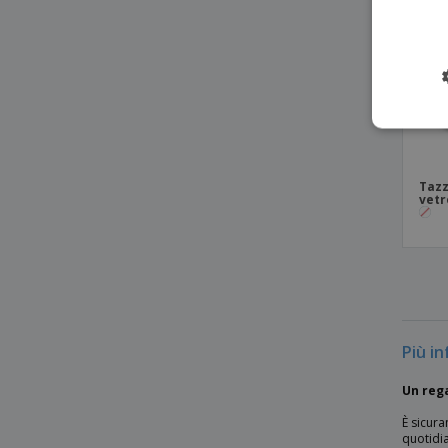
Tazza in ceramica da 370 ml COMANDER
Tazza in ceramica in scatola
Tazza in metallo con strato di smalto
Tazza in metallo e impugnatura a
moschettone
Tazza in porcellana
Tazz
Tazza in porcellana 350 ml MATCHA
vetr
Tazza in porcellana 450 ml PANTHONY
Tazza in porcellana 450 ml PANTHONY
MAT
Tazza in porcellana 450 ml PANTHONY
OWN
Tazza in vetro da 280 ml SOFFY
Più i
Tazza in vetro da 340 ml KENNY II
Un rega
Tazza per sublimazione 200 ml
È sicura
quotidi
Tazza sottovuoto in rame Swiss Peak Elite