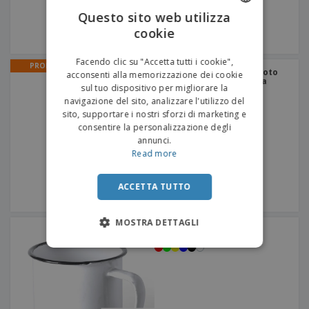
Questo sito web utilizza
cookie
ENGLISH
ITALIAN
Facendo clic su "Accetta tutti i cookie",
PROMO
Bottiglia isolata sottovuoto
acconsenti alla memorizzazione dei cookie
in rame "Thor" | Bottiglia
sul tuo dispositivo per migliorare la
d'acqua in acciaio
inossidabile
navigazione del sito, analizzare l'utilizzo del
sito, supportare i nostri sforzi di marketing e
consentire la personalizzazione degli
annunci.
Read more
ACCETTA TUTTO
MOSTRA DETTAGLI
Tazza Wilem | Tazza di
metallo