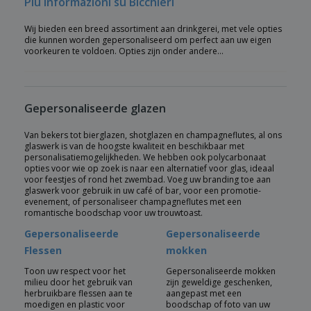
Più informazioni su Bicchieri
Wij bieden een breed assortiment aan drinkgerei, met vele opties
die kunnen worden gepersonaliseerd om perfect aan uw eigen
voorkeuren te voldoen. Opties zijn onder andere…
Gepersonaliseerde glazen
Van bekers tot bierglazen, shotglazen en champagneflutes, al ons
glaswerk is van de hoogste kwaliteit en beschikbaar met
personalisatiemogelijkheden. We hebben ook polycarbonaat
opties voor wie op zoek is naar een alternatief voor glas, ideaal
voor feestjes of rond het zwembad. Voeg uw branding toe aan
glaswerk voor gebruik in uw café of bar, voor een promotie-
evenement, of personaliseer champagneflutes met een
romantische boodschap voor uw trouwtoast.
Gepersonaliseerde
Gepersonaliseerde
Flessen
mokken
Toon uw respect voor het
Gepersonaliseerde mokken
milieu door het gebruik van
zijn geweldige geschenken,
herbruikbare flessen aan te
aangepast met een
moedigen en plastic voor
boodschap of foto van uw