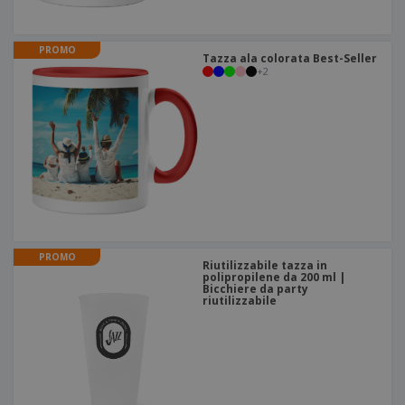
PROMO
Tazza ala colorata Best-Seller
+
2
PROMO
Riutilizzabile tazza in
polipropilene da 200 ml |
Bicchiere da party
riutilizzabile