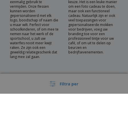
eenmalig gebruik te
keuze. Het is een leuke manier
vermijden. Onze flessen
om een foto cadeau te doen,
kunnen worden
maar ook een functioneel
gepersonaliseerd met elk
cadeau. Natuurlijk zijn er ook
logo, boodschap of naam die
veel toepassingen voor
u maar wilt. Perfect voor
gepersonaliseerde mokken
schoolkinderen, of om mee te
voor bedrijven, voeg uw
nemen naar het werk of de
branding toe voor een
sportschool, u zult uw
professioneel tintje voor uw
waterfles nooit meer kwijt
café, of om uit te delen op
raken. Ze zijn ook een
beurzen en
geweldig relatiegeschenk dat
bedrijfsevenementen.
lang mee zal gaan.
Filtra per
Ideeën en gelegenheden voor gepersonaliseerd
drinkgerei
Wij denken echt dat we het perfecte gepersonaliseerde drinkgerei
kunnen aanbieden voor elke gelegenheid. U kunt feestvieren in stijl
met champagneflessen en onze opvouwbare flessen meenemen
op uw volgende wandel- of kampeertocht. We hebben
wegwerpdrinkgerei voor evenementen buitenshuis, ideaal als u
een mobiel cateringbedrijf runt. We hebben flacons en