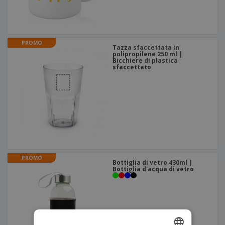
PROMO
Tazza sfaccettata in
polipropilene 250 ml |
Bicchiere di plastica
sfaccettato
PROMO
Bottiglia di vetro 430ml |
Bottiglia d'acqua di vetro