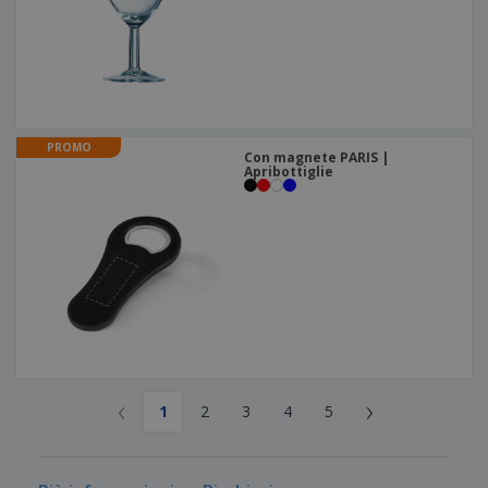
PROMO
Con magnete PARIS |
Apribottiglie
‹
›
1
2
3
4
5