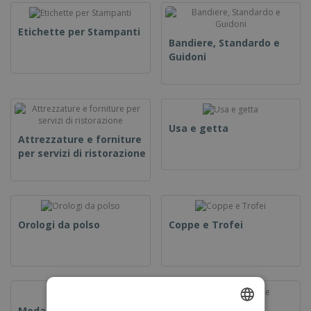
Etichette per Stampanti
Bandiere, Standardo e
Guidoni
Usa e getta
Attrezzature e forniture
per servizi di ristorazione
Orologi da polso
Coppe e Trofei
Medaglie
Cibo e Caramelle