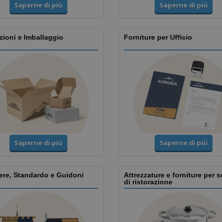
Saperne di più
Saperne di più
ioni e Imballaggio
Forniture per Ufficio
Saperne di più
Saperne di più
ere, Standardo e Guidoni
Attrezzature e forniture per s
di ristorazione