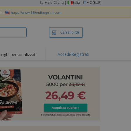
Servizio Clienti
|
Italia |
IT
€ (EUR)
i in
https://www.360onlineprint.com
Carrello
(0)
Accedi/Registrati
Loghi personalizzati
erte e
mozioni
iette e polo
otti Ricamati
vità all'aria aperta
rtworking
ole per Spedizioni
li personalizzati
otti ecologici