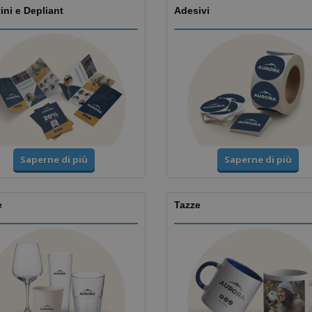
ini e Depliant
Adesivi
Saperne di più
Saperne di più
e
Tazze