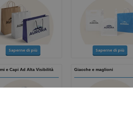
Saperne di più
Saperne di più
mi e Capi Ad Alta Visibilità
Giacche e maglioni