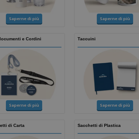
Saperne di più
Saperne di più
documenti e Cordini
Taccuini
Saperne di più
Saperne di più
tti di Carta
Sacchetti di Plastica