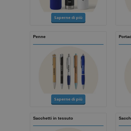
Saperne di più
Penne
Porta
Saperne di più
Sacchetti in tessuto
Sacche