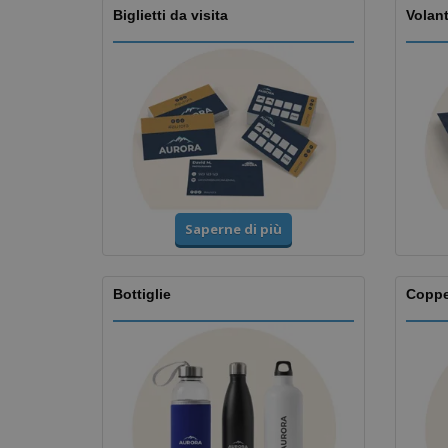
Biglietti da visita
Volant
Saperne di più
Bottiglie
Copp