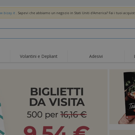
w.bizay.it
. Sapevi che abbiamo un negozio in Stati Uniti d'America? Fai i tuoi acquist
Volantini e Depliant
Adesivi
Off
Tendenze
Nuovi Prodotti
pro
Bandiere, Standardo e
Roll-Up
Magl
Guidoni
Attrezzature e
Roll-up
Prod
forniture per servizi di
ristorazione
Consegna domicilio e
Usa e getta
Atti
takeaway
Adesivi, vinili e poster
Orologi da polso
Sma
Felpe con cappuccio
Coppe e Trofei
Scat
Espositori
Medaglie
Rega
Poster
Cibo e Caramelle
Prod