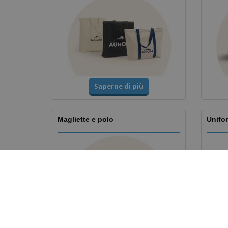
Saperne di più
Magliette e polo
Unifor