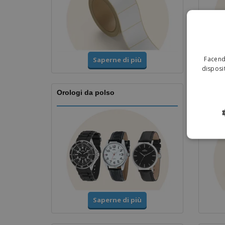
Facendo
Saperne di più
disposit
Orologi da polso
Coppe
Saperne di più