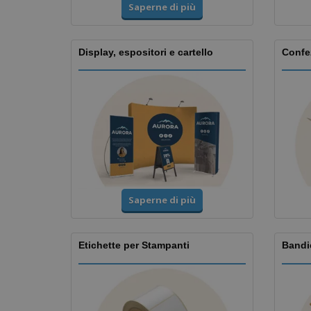
Saperne di più
Display, espositori e cartello
Confez
Saperne di più
Etichette per Stampanti
Bandi