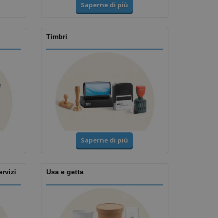
Saperne di più
Timbri
Saperne di più
ervizi
Usa e getta