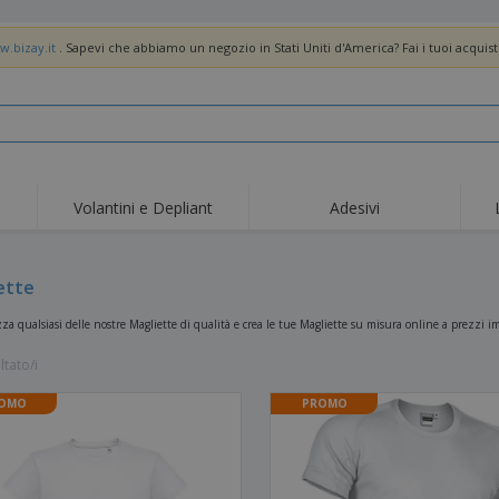
w.bizay.it
. Sapevi che abbiamo un negozio in Stati Uniti d'America? Fai i tuoi acquist
Volantini e Depliant
Adesivi
Off
Tendenze
Nuovi Prodotti
pro
Bandiere, Standardo e
ette
Roll-Up
Magl
Guidoni
Attrezzature e
Roll-up
Prod
za qualsiasi delle nostre Magliette di qualità e crea le tue Magliette su misura online a prezzi im
forniture per servizi di
ristorazione
Consegna domicilio e
Usa e getta
Atti
takeaway
ltato/i
Adesivi, vinili e poster
Orologi da polso
Sma
OMO
PROMO
Felpe con cappuccio
Coppe e Trofei
Scat
Espositori
Medaglie
Rega
Poster
Cibo e Caramelle
Prod