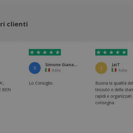
i clienti
Simone Gianardi
JaiT
S
J
Italia
Italia
',
Lo Consiglio.
Buona la qualità de
E BEN
tessuto e della sta
rapidi e organizzati 
consegna.