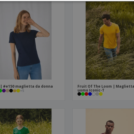
| #e150 maglietta da donna
Fruit Of The Loom | Magliett
uomo Iconic-T
+
5