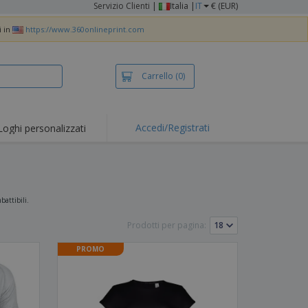
Servizio Clienti
|
Italia |
IT
€ (EUR)
i in
https://www.360onlineprint.com
Carrello
(0)
Accedi/Registrati
Loghi personalizzati
erte e
mozioni
iette e polo
otti Ricamati
battibili.
vità all'aria aperta
Prodotti per pagina:
rtworking
PROMO
ole per Spedizioni
li personalizzati
otti ecologici