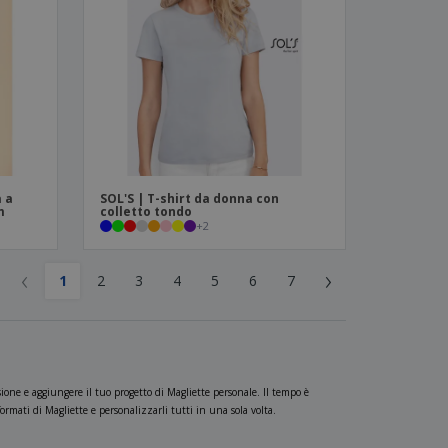
a a
SOL'S | T-shirt da donna con
m
colletto tondo
+
2
‹
›
1
2
3
4
5
6
7
ione e aggiungere il tuo progetto di Magliette personale. Il tempo è
rmati di Magliette e personalizzarli tutti in una sola volta.