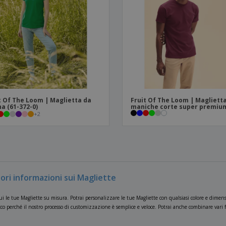
t Of The Loom | Maglietta da
Fruit Of The Loom | Magliett
a (61-372-0)
maniche corte super premiu
+
2
ori informazioni sui Magliette
 le tue Magliette su misura. Potrai personalizzare le tue Magliette con qualsiasi colore e dimens
co perché il nostro processo di customizzazione è semplice e veloce. Potrai anche combinare vari fo