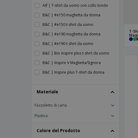
Atf | T-shirt da uomo con collo tondo
B&C | #e150 maglietta da donna
B&C | #e150 t-shirt da uomo
T-Sh
B&C | #e190 maglietta da donna
Magl
B&C | #e190 t-shirt da uomo
B&C | Bio inspire plus t-shirt da uomo
B&C | Inspire V Maglietta/Signora
B&C | Inspire plus T-shirt da donna
B&C | Inspire t-shirt da uomo con scollo a
V
Materiale
B&C | Ispira V/Maglietta da uomo
Fazzoletto di carta
B&C | Ispira la t-shirt da uomo
B&C | Maglietta #e150
Plastica
B&C | Maglietta #e190
Colore del Prodotto
B&C | Maglietta Athletic Move