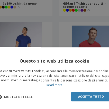
| #e190 t-shirt da uomo
Gildan | T-shirt per adulti in
cotone pesante
+
5
+
5
Questo sito web utilizza cookie
 clic su "Accetta tutti i cookie", acconsenti alla memorizzazione dei cookie
ivo per migliorare la navigazione del sito, analizzare l'utilizzo del sito, sup
nostri sforzi di marketing e consentire la personalizzazione degli annunci.
Read more
an | T-shirt a maniche corte in
SOL'S | T-shirt girocollo da 
ne pesante
+
4
ACCETTA TUTTO
MOSTRA DETTAGLI
+
5