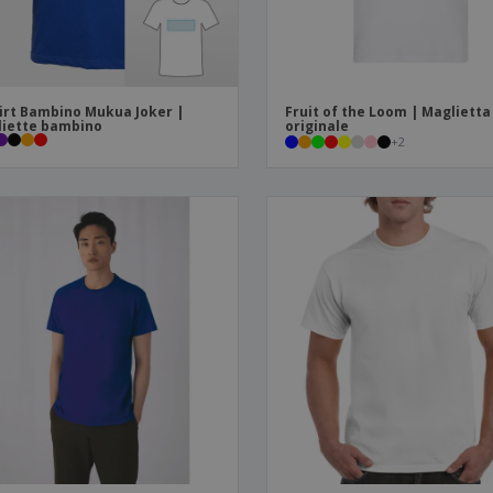
irt Bambino Mukua Joker |
Fruit of the Loom | Maglietta
iette bambino
originale
+
2