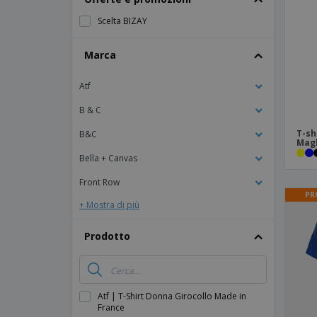
Calamite
Scelta BIZAY
Striscioni Pubblicitari
Marca
Atf
B & C
T-sh
B&C
Magl
Bella + Canvas
Front Row
PR
+ Mostra di più
Prodotto
Atf | T-Shirt Donna Girocollo Made in
France