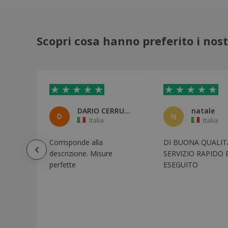
Fruit Of The Loom | Maglietta da uomo
(61-036-0)
Fruit Of The Loom | Maglietta da uomo
Iconic-T
Scopri cosa hanno preferito i nostr
Fruit Of The Loom | Maglietta della
suoneria
Fruit Of The Loom | Maglietta originale da
donna (61-420-0)
Fruit Of The Loom | Maglietta pesante
(61-212-0)
DARIO CERRUTO
natale
D
N
Italia
Italia
Fruit Of The Loom | T-shirt con scollo a V
(61-066-0)
Corrisponde alla
DI BUONA QUALITA
Fruit Of The Loom | T-shirt con scollo a V
(61-398-0)
descrizione. Misure
SERVIZIO RAPIDO 
perfette
ESEGUITO
Fruit Of The Loom | T-shirt giromanica
(61-098-0)
Fruit Of The Loom | T-shirt originale a
maniche corte (61-082-0)
Fruit of the Loom | Maglietta