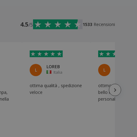
4.5
/5
1533
Recensioni
LOREB
LOREB
L
L
Italia
Italia
l
ottima qualità , spedizione
ottimo prodotto, m
mpa,
veloce
bello il ricamo
nella
personalizzato.