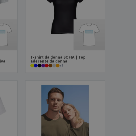
i e cataloghi
T-shirt da donna SOFIA | Top
iva
aderente da donna
+
3