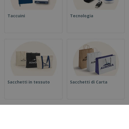
Taccuini
Tecnologia
Sacchetti in tessuto
Sacchetti di Carta