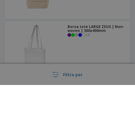
Borsa tote LARGE ZEUS | Non-
woven | 360x400mm
+
5
Filtra per
Borsa tote termosaldato
BERLIN | Non-woven 80g |
380x415x85mm