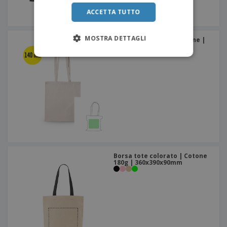
ACCETTA TUTTO
MOSTRA DETTAGLI
Borsa tote SILTEX | Cotone |
370x410mm
Borsa tote colorato | Cotone
180g | 360x390x90mm