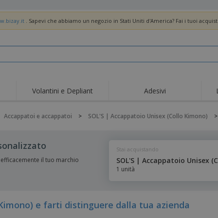
w.bizay.it
. Sapevi che abbiamo un negozio in Stati Uniti d'America? Fai i tuoi acquist
Volantini e Depliant
Adesivi
Off
Tendenze
Nuovi Prodotti
pro
Accappatoi e accappatoi
>
SOL'S | Accappatoio Unisex (Collo Kimono)
Bandiere, Standardo e
Roll-Up
Magl
Guidoni
Attrezzature e
Roll-up
Prod
sonalizzato
forniture per servizi di
Stai acquistando
ristorazione
Consegna domicilio e
Usa e getta
Atti
takeaway
efficacemente il tuo marchio
SOL'S | Accappatoio Unisex (
1 unità
Adesivi, vinili e poster
Orologi da polso
Sma
Felpe con cappuccio
Coppe e Trofei
Scat
Espositori
Medaglie
Rega
imono) e farti distinguere dalla tua azienda
Poster
Cibo e Caramelle
Prod