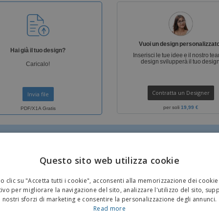
Valigie e zaini
Etichette per Stampanti
Libr
Vuoi un design personalizzat
Hai già il tuo design?
Inserisci le tue idee e il nostro te
design svilupperà il tuo design
Caricalo!
Contratta un Designer
Invia file
per soli
19,99 €
PDF/X1A Gratis
Questo sito web utilizza cookie
 clic su "Accetta tutti i cookie", acconsenti alla memorizzazione dei cookie
ivo per migliorare la navigazione del sito, analizzare l'utilizzo del sito, sup
nostri sforzi di marketing e consentire la personalizzazione degli annunci.
IS
GRATIS
Read more