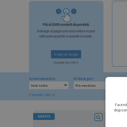
Calamite
Striscioni Pubblicitari
Più di 2000 modelli disponibili.
Il design si paga una sola volta e si può
utilizzare quando e quanto si vuole.
Scegli un design
A partire da 0,00 €
Orientamento:
Ordina per:
Vedi tutte
Più venduto
Cancella i filtri
Facendo
disposit
GRATIS
GRAT