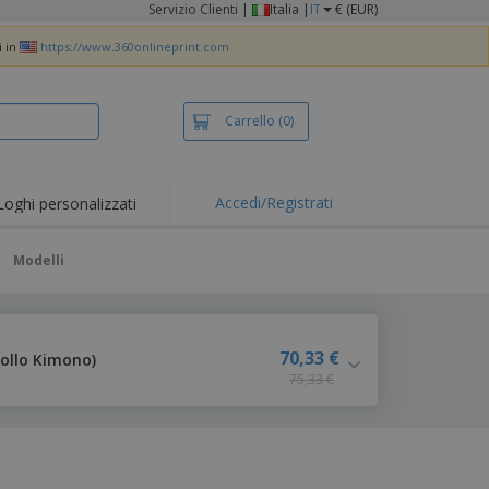
Servizio Clienti
|
Italia |
IT
€ (EUR)
i in
https://www.360onlineprint.com
Carrello
(0)
Accedi/Registrati
Loghi personalizzati
erte e
mozioni
>
Modelli
iette e polo
otti Ricamati
vità all'aria aperta
70,33 €
Collo Kimono)
75,33 €
rtworking
ole per Spedizioni
li personalizzati
otti ecologici