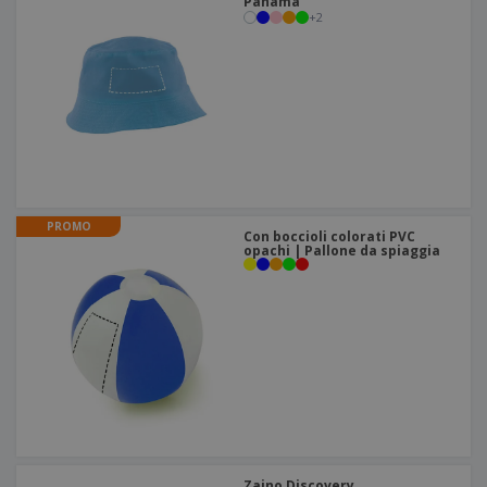
Panama
+
2
PROMO
Con boccioli colorati PVC
opachi | Pallone da spiaggia
Zaino Discovery