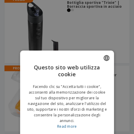
Bottiglia sportiva "Trixie" |
Borraccia sportiva in acciaio
Questo sito web utilizza
PROMO
Tappi per le orecchie
cookie
ENGLISH
"Serenity" Box | Tappi per
orecchie
ITALIAN
Facendo clic su "Accetta tutti i cookie",
acconsenti alla memorizzazione dei cookie
sul tuo dispositivo per migliorare la
navigazione del sito, analizzare l'utilizzo del
sito, supportare i nostri sforzi di marketing e
consentire la personalizzazione degli
annunci.
Read more