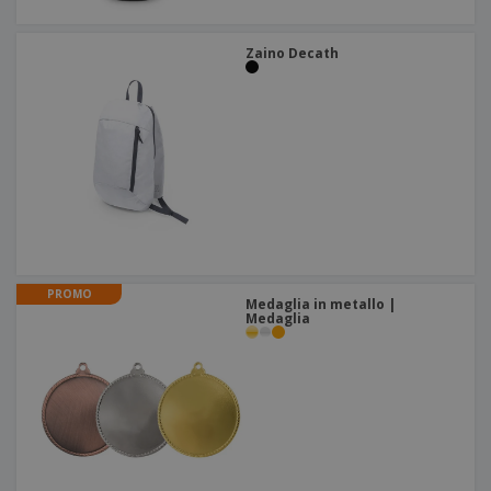
Zaino Decath
PROMO
Medaglia in metallo |
Medaglia