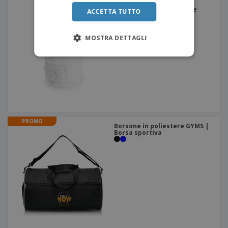
Asciugamano assorbente
ACCETTA TUTTO
Gymnasio
MOSTRA DETTAGLI
PROMO
Borsone in poliestere GYMS |
Borsa sportiva