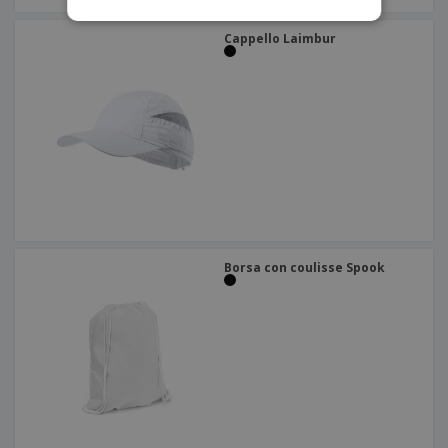
Cappello Laimbur
Borsa con coulisse Spook