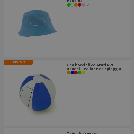
Panama
+
2
PROMO
Con boccioli colorati PVC
opachi | Pallone da spiaggia
Zaino Discovery