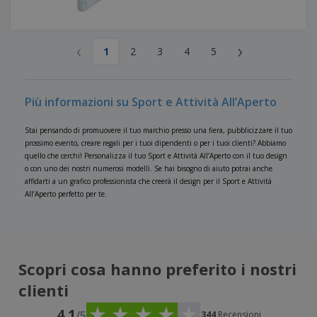
‹
›
1
2
3
4
5
Più informazioni su Sport e Attività All’Aperto
Stai pensando di promuovere il tuo marchio presso una fiera, pubblicizzare il tuo
prossimo evento, creare regali per i tuoi dipendenti o per i tuoi clienti? Abbiamo
quello che cerchi! Personalizza il tuo Sport e Attività All’Aperto con il tuo design
o con uno dei nostri numerosi modelli. Se hai bisogno di aiuto potrai anche
affidarti a un grafico professionista che creerà il design per il Sport e Attività
All’Aperto perfetto per te.
Scopri cosa hanno preferito i nostri
clienti
4.1
/5
344
Recensioni