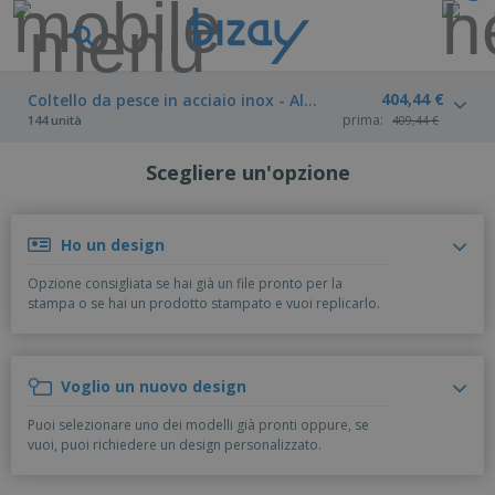
I
p
i
ù
404,44 €
M
Coltello da pesce in acciaio inox - Altana
v
a
prima:
144 unità
409,44 €
e
t
n
e
d
Scegliere un'opzione
P
r
u
r
i
t
o
a
i
d
l
Ho un design
D
o
e
i
t
d
Opzione consigliata se hai già un file pronto per la
s
t
i
stampa o se hai un prodotto stampato e vuoi replicarlo.
p
i
M
F
l
P
a
o
a
r
r
r
y
o
k
n
Voglio un nuovo design
e
m
B
e
i
E
o
a
t
t
Puoi selezionare uno dei modelli già pronti oppure, se
s
z
g
i
u
vuoi, puoi richiedere un design personalizzato.
p
i
n
r
o
A
o
g
e
s
b
n