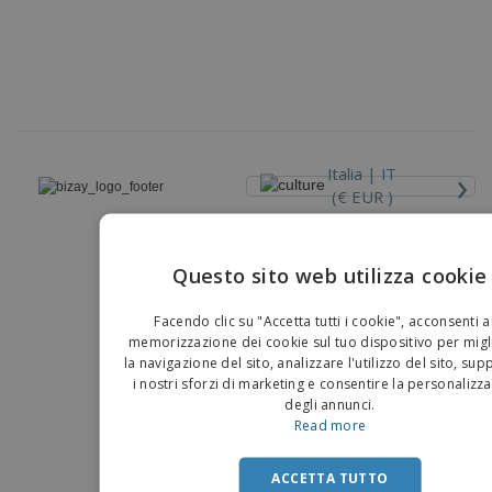
p
i
b
a
e
t
i
l
r
C
o
g
i
u
o
r
l
f
n
i
i
f
f
a
C
i
e
m
o
c
z
e
m
i
i
›
n
Italia |
IT
p
o
o
t
T
(€ EUR )
r
n
o
u
a
i
t
p
Piattaforma Whisteblower
e
t
e
I
Accedi/Registrati
Questo sito web utilizza cookie
i
r
Copyright © 2026 - BIZAY . Tutti i diritti riservati.
m
i
EN
T
b
p
e
Facendo clic su "Accetta tutti i cookie", acconsenti a
Servizio
a
r
IT
m
memorizzazione dei cookie sul tuo dispositivo per migl
Clienti
l
o
a
la navigazione del sito, analizzare l'utilizzo del sito, su
l
d
i nostri sforzi di marketing e consentire la personalizz
a
o
g
degli annunci.
t
g
Read more
t
i
i
o
ACCETTA TUTTO