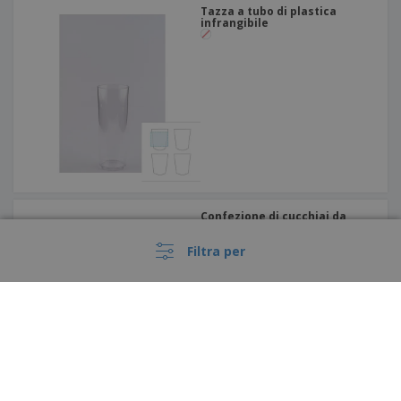
Tazza a tubo di plastica
infrangibile
Confezione di cucchiai da
minestra in legno (100 pz)
Filtra per