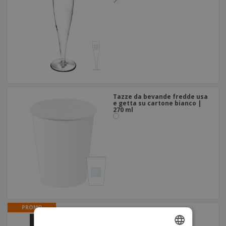
Tazze da bevande fredde usa
e getta su cartone bianco |
270 ml
PROMO
Bicchiere in plastica
riutilizzabile