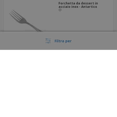
Forchetta da dessert in
acciaio inox - Antartico
Filtra per
Cucchiaino da dessert in
acciaio inox - Antartico
›
Italia |
IT
(€ EUR )
Piattaforma Whisteblower