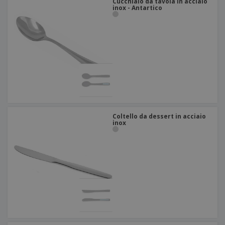
Cucchiaio da tavola in acciaio
inox - Antartico
Coltello da dessert in acciaio
inox