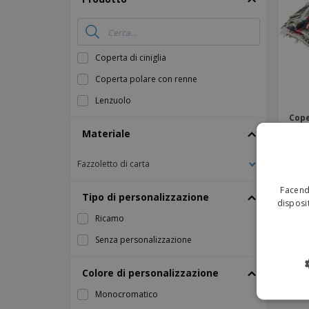
Calamite
Striscioni Pubblicitari
Coperta di ciniglia
Coperta polare con renne
Lenzuolo
Cope
Materiale
Fazzoletto di carta
Facendo
Tipo di personalizzazione
disposit
Ricamo
Senza personalizzazione
Colore di personalizzazione
Monocromatico