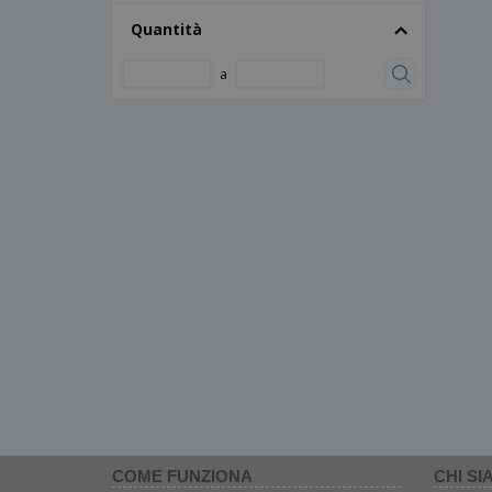
Quantità
a
COME FUNZIONA
CHI SI