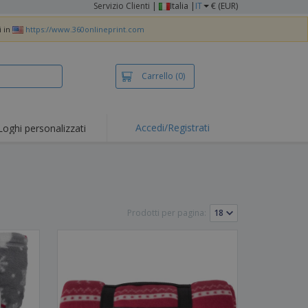
Servizio Clienti
|
Italia |
IT
€ (EUR)
i in
https://www.360onlineprint.com
Carrello
(0)
Accedi/Registrati
Loghi personalizzati
erte e
mozioni
iette e polo
otti Ricamati
Prodotti per pagina:
vità all'aria aperta
rtworking
ole per Spedizioni
li personalizzati
otti ecologici