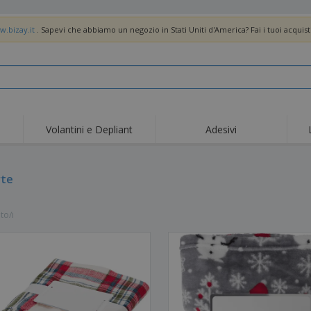
w.bizay.it
. Sapevi che abbiamo un negozio in Stati Uniti d'America? Fai i tuoi acquist
Volantini e Depliant
Adesivi
Off
Tendenze
Nuovi Prodotti
pro
Bandiere, Standardo e
rte
Roll-Up
Magl
Guidoni
Attrezzature e
Roll-up
Prod
forniture per servizi di
to/i
ristorazione
Consegna domicilio e
Usa e getta
Atti
takeaway
Adesivi, vinili e poster
Orologi da polso
Sma
Felpe con cappuccio
Coppe e Trofei
Scat
Espositori
Medaglie
Rega
Poster
Cibo e Caramelle
Prod