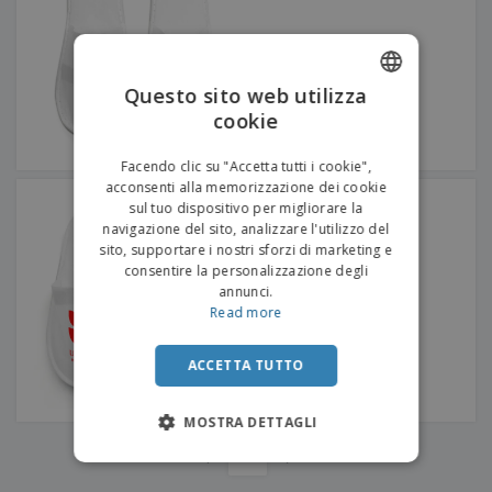
Questo sito web utilizza
cookie
ENGLISH
ITALIAN
Facendo clic su "Accetta tutti i cookie",
acconsenti alla memorizzazione dei cookie
Pantofole chiuse in
sul tuo dispositivo per migliorare la
polipropilene
navigazione del sito, analizzare l'utilizzo del
sito, supportare i nostri sforzi di marketing e
consentire la personalizzazione degli
annunci.
Read more
ACCETTA TUTTO
MOSTRA DETTAGLI
‹
›
1