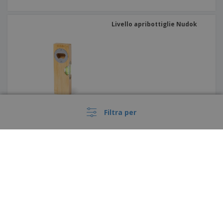
Livello apribottiglie Nudok
Filtra per
Coltello tascabile in acciaio
inox
›
Italia |
IT
(€ EUR )