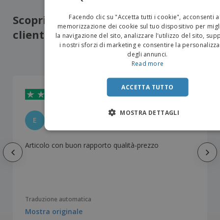
EN
Scopri cosa hanno preferito i nostri
Facendo clic su "Accetta tutti i cookie", acconsenti a
IT
memorizzazione dei cookie sul tuo dispositivo per migl
clienti
la navigazione del sito, analizzare l'utilizzo del sito, su
i nostri sforzi di marketing e consentire la personalizz
5
/5
3
Recensioni
degli annunci.
Read more
ACCETTA TUTTO
MOSTRA DETTAGLI
EMPRESA DAS AGUAS DO VIMEIRO S
E
Portogallo
Articolo con buon rapporto qualità-prezzo
Traduzione automatica
Mostra originale